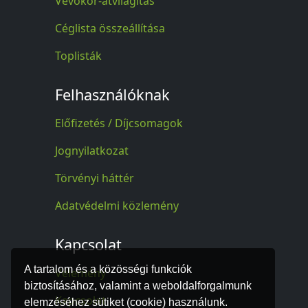
Vevőkör-átvilágítás
Céglista összeállítása
Toplisták
Felhasználóknak
Előfizetés / Díjcsomagok
Jognyilatkozat
Törvényi háttér
Adatvédelmi közlemény
Kapcsolat
A tartalom és a közösségi funkciók
Vélemény
biztosításához, valamint a weboldalforgalmunk
Kapcsolat
elemzéséhez sütiket (cookie) használunk.