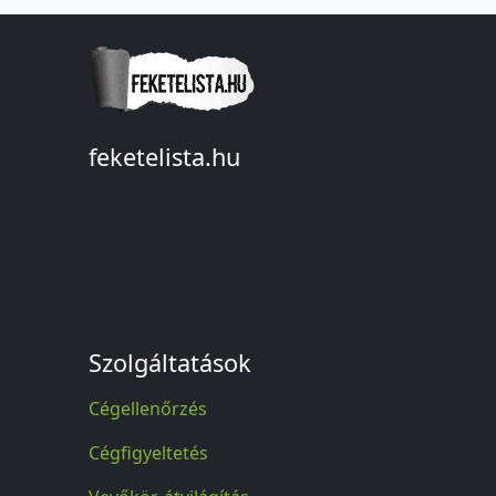
feketelista.hu
© A feketelista.hu-ról nyert bármilyen
információ sajtóbeli nyilvánosságra
hozatalakor a forrás közlése
kötelező!
Szolgáltatások
Cégellenőrzés
Cégfigyeltetés