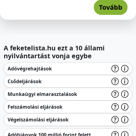
Tovább
A feketelista.hu ezt a 10 állami
nyilvántartást vonja egybe
Adóvégrehajtások
Csődeljárások
Munkaügyi elmarasztalások
Felszámolási eljárások
Végelszámolási eljárások
Adóhiányok 100 millió forint felett