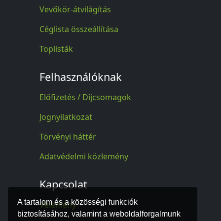
Vevőkör-átvilágítás
Céglista összeállítása
Toplisták
Felhasználóknak
Előfizetés / Díjcsomagok
Jognyilatkozat
Törvényi háttér
Adatvédelmi közlemény
Kapcsolat
A tartalom és a közösségi funkciók
Vélemény
biztosításához, valamint a weboldalforgalmunk