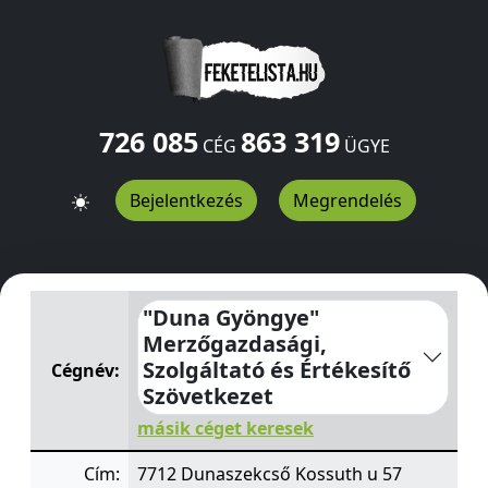
726 085
863 319
CÉG
ÜGYE
Bejelentkezés
Megrendelés
"Duna Gyöngye" Merzőgazdasági, Szolgáltató és Értéke
"Duna Gyöngye"
Merzőgazdasági,
Szolgáltató és Értékesítő
Cégnév:
Szövetkezet
másik céget keresek
Cím:
7712 Dunaszekcső Kossuth u 57