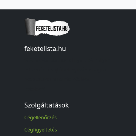
feketelista.hu
© A feketelista.hu-ról nyert bármilyen
információ sajtóbeli nyilvánosságra
hozatalakor a forrás közlése
kötelező!
Szolgáltatások
Cégellenőrzés
Cégfigyeltetés