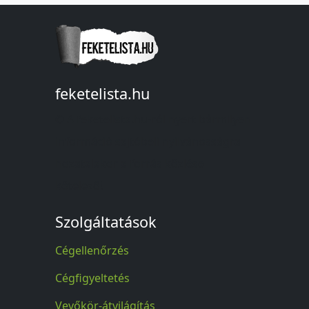
feketelista.hu
© A feketelista.hu-ról nyert bármilyen
információ sajtóbeli nyilvánosságra
hozatalakor a forrás közlése
kötelező!
Szolgáltatások
Cégellenőrzés
Cégfigyeltetés
Vevőkör-átvilágítás