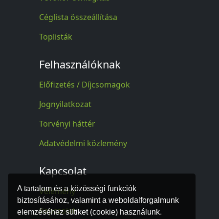
Céglista összeállítása
Toplisták
Felhasználóknak
Előfizetés / Díjcsomagok
Jognyilatkozat
Törvényi háttér
Adatvédelmi közlemény
Kapcsolat
A tartalom és a közösségi funkciók
Vélemény
biztosításához, valamint a weboldalforgalmunk
Kapcsolat
elemzéséhez sütiket (cookie) használunk.