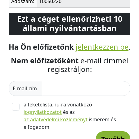
Adószám:
10050226
Ezt a céget ellenőrizheti 10
állami nyilvántartásban
Ha Ön előfizetőnk
jelentkezzen be
.
Nem előfizetőként
e-mail címmel
regisztráljon:
E-mail-cím
a feketelista.hu-ra vonatkozó
jognyilatkozatot
és az
az adatvédelmi közleményt
ismerem és
elfogadom.
Tovább