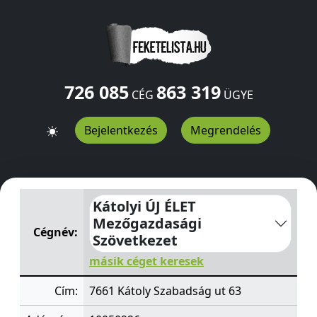
726 085
863 319
CÉG
ÜGYE
Bejelentkezés
Megrendelés
Kátolyi ÚJ ÉLET Mezőgazdasági Szövetkezet
Szabadság 
Kátolyi ÚJ ÉLET
Mezőgazdasági
Cégnév:
Szövetkezet
másik céget keresek
Cím:
7661 Kátoly Szabadság ut 63