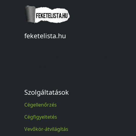
feketelista.hu
© A feketelista.hu-ról nyert bármilyen
információ sajtóbeli nyilvánosságra
hozatalakor a forrás közlése
kötelező!
Szolgáltatások
Cégellenőrzés
Cégfigyeltetés
Vevőkör-átvilágítás