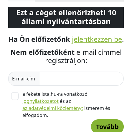
Ezt a céget ellenőrizheti 10
állami nyilvántartásban
Ha Ön előfizetőnk
jelentkezzen be
.
Nem előfizetőként
e-mail címmel
regisztráljon:
E-mail-cím
a feketelista.hu-ra vonatkozó
jognyilatkozatot
és az
az adatvédelmi közleményt
ismerem és
elfogadom.
Tovább