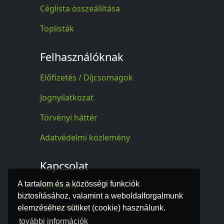
Céglista összeállítása
Toplisták
Felhasználóknak
Előfizetés / Díjcsomagok
Jognyilatkozat
Törvényi háttér
Adatvédelmi közlemény
Kapcsolat
A tartalom és a közösségi funkciók
Vélemény
biztosításához, valamint a weboldalforgalmunk
Kapcsolat
elemzéséhez sütiket (cookie) használunk.
további információk