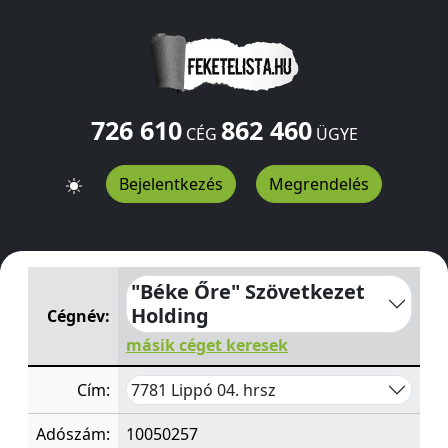
726 610
862 460
CÉG
ÜGYE
Bejelentkezés
Megrendelés
"Béke Őre" Szövetkezet Holding
04. hrsz
Lippó
7781
HU
"Béke Őre" Szövetkezet
Holding
Cégnév:
másik céget keresek
7781 Lippó 04. hrsz
Cím:
Adószám:
10050257