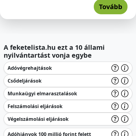
Tovább
A feketelista.hu ezt a 10 állami
nyilvántartást vonja egybe
Adóvégrehajtások
Csődeljárások
Munkaügyi elmarasztalások
Felszámolási eljárások
Végelszámolási eljárások
Adóhiányok 100 millió forint felett