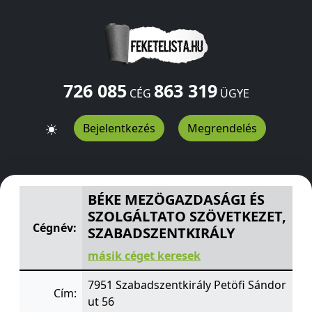
726 085
863 319
CÉG
ÜGYE
Bejelentkezés
Megrendelés
BÉKE MEZÖGAZDASÁGI ÉS SZOLGÁLTATO SZÖVETKEZET
BÉKE MEZÖGAZDASÁGI ÉS
SZOLGÁLTATO SZÖVETKEZET,
Cégnév:
SZABADSZENTKIRÁLY
másik céget keresek
7951 Szabadszentkirály Petöfi Sándor
Cím:
ut 56