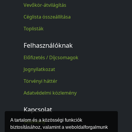
Vevőkör-átvilágítás
Céglista összeállítása
Toplisták
Felhasználóknak
Előfizetés / Díjcsomagok
Jognyilatkozat
Törvényi háttér
Adatvédelmi közlemény
Kapcsolat
A tartalom és a közösségi funkciók
Vélemény
biztosításához, valamint a weboldalforgalmunk