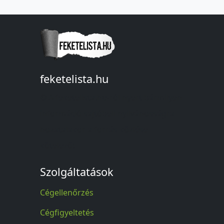
feketelista.hu
© A feketelista.hu-ról nyert bármilyen
információ sajtóbeli nyilvánosságra
hozatalakor a forrás közlése
kötelező!
Szolgáltatások
Cégellenőrzés
Cégfigyeltetés