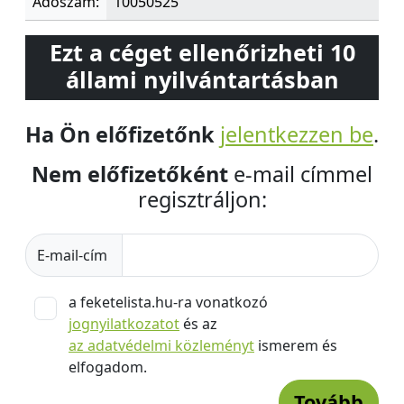
Adószám:
10050525
Ezt a céget ellenőrizheti 10
állami nyilvántartásban
Ha Ön előfizetőnk
jelentkezzen be
.
Nem előfizetőként
e-mail címmel
regisztráljon:
E-mail-cím
a feketelista.hu-ra vonatkozó
jognyilatkozatot
és az
az adatvédelmi közleményt
ismerem és
elfogadom.
Tovább