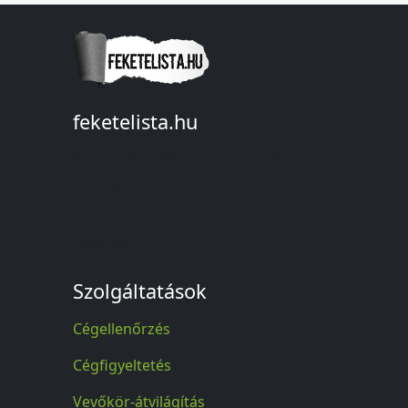
feketelista.hu
© A feketelista.hu-ról nyert bármilyen
információ sajtóbeli nyilvánosságra
hozatalakor a forrás közlése
kötelező!
Szolgáltatások
Cégellenőrzés
Cégfigyeltetés
Vevőkör-átvilágítás