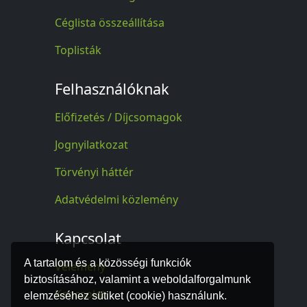
Céglista összeállítása
Toplisták
Felhasználóknak
Előfizetés / Díjcsomagok
Jognyilatkozat
Törvényi háttér
Adatvédelmi közlemény
Kapcsolat
A tartalom és a közösségi funkciók
Vélemény
biztosításához, valamint a weboldalforgalmunk
Kapcsolat
elemzéséhez sütiket (cookie) használunk.