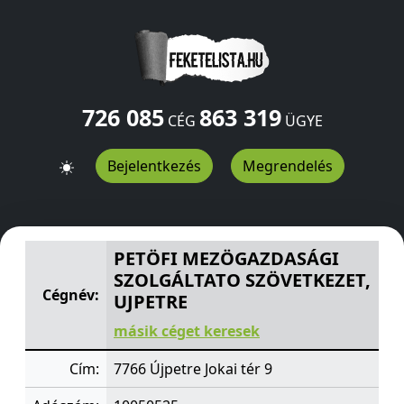
726 085
863 319
CÉG
ÜGYE
Bejelentkezés
Megrendelés
PETÖFI MEZÖGAZDASÁGI SZOLGÁLTATO SZÖVETKEZET, 
PETÖFI MEZÖGAZDASÁGI
SZOLGÁLTATO SZÖVETKEZET,
Cégnév:
UJPETRE
másik céget keresek
Cím:
7766 Újpetre Jokai tér 9