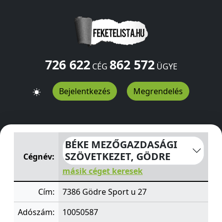
726 622
862 572
CÉG
ÜGYE
Bejelentkezés
Megrendelés
BÉKE MEZŐGAZDASÁGI SZÖVETKEZET, GÖDRE
Sport u 
BÉKE MEZŐGAZDASÁGI
SZÖVETKEZET, GÖDRE
Cégnév:
másik céget keresek
Cím:
7386 Gödre Sport u 27
Adószám:
10050587