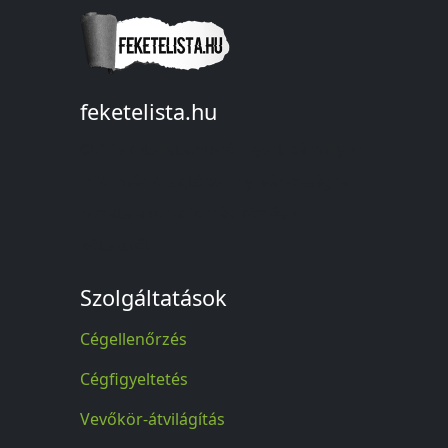
feketelista.hu
© A feketelista.hu-ról nyert bármilyen
információ sajtóbeli nyilvánosságra
hozatalakor a forrás közlése
kötelező!
Szolgáltatások
Cégellenőrzés
Cégfigyeltetés
Vevőkör-átvilágítás