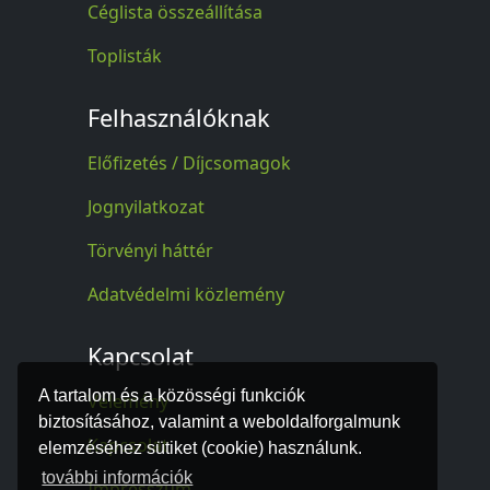
Céglista összeállítása
Toplisták
Felhasználóknak
Előfizetés / Díjcsomagok
Jognyilatkozat
Törvényi háttér
Adatvédelmi közlemény
Kapcsolat
A tartalom és a közösségi funkciók
Vélemény
biztosításához, valamint a weboldalforgalmunk
Kapcsolat
elemzéséhez sütiket (cookie) használunk.
további információk
Impresszum