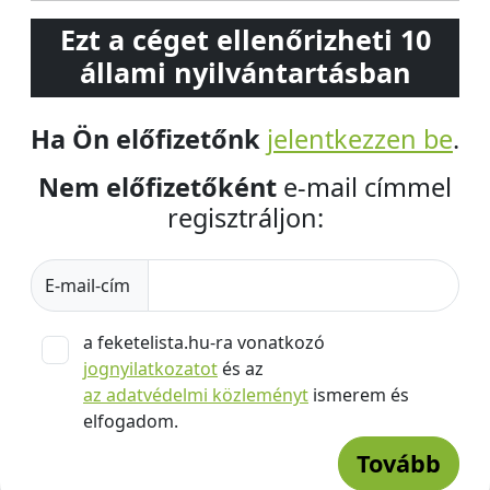
Ezt a céget ellenőrizheti 10
állami nyilvántartásban
Ha Ön előfizetőnk
jelentkezzen be
.
Nem előfizetőként
e-mail címmel
regisztráljon:
E-mail-cím
a feketelista.hu-ra vonatkozó
jognyilatkozatot
és az
az adatvédelmi közleményt
ismerem és
elfogadom.
Tovább