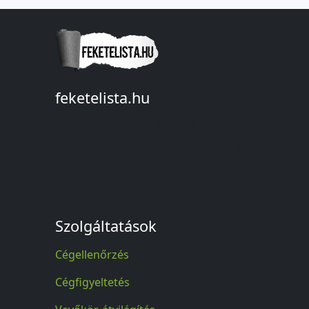
feketelista.hu
© A feketelista.hu-ról nyert bármilyen
információ sajtóbeli nyilvánosságra
hozatalakor a forrás közlése
kötelező!
Szolgáltatások
Cégellenőrzés
Cégfigyeltetés