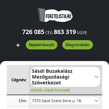
726 085
863 319
CÉG
ÜGYE
Bejelentkezés
Megrendelés
Sásdi Buzakalász Mezőgazdasági Szövetkezet
Szent Imr
Sásdi Buzakalász
Mezőgazdasági
Cégnév:
Szövetkezet
másik céget keresek
7370 Sásd Szent Imre u. 18.
Cím: