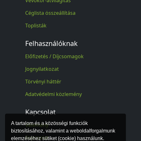
Vevőkör-átvilágítás
Céglista összeállítása
Toplisták
Felhasználóknak
Előfizetés / Díjcsomagok
Jognyilatkozat
Törvényi háttér
Adatvédelmi közlemény
Kapcsolat
A tartalom és a közösségi funkciók
Vélemény
biztosításához, valamint a weboldalforgalmunk
Kapcsolat
elemzéséhez sütiket (cookie) használunk.