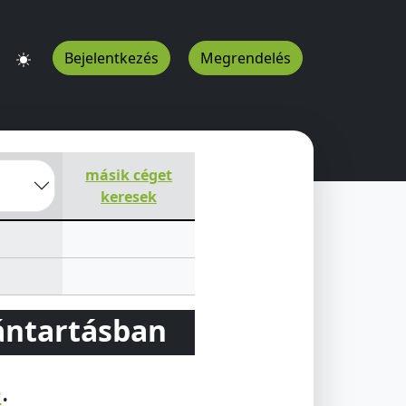
Bejelentkezés
Megrendelés
TON
Fö u 34
Felsőszentmárton
7968
HU
másik céget
keresek
vántartásban
e
.