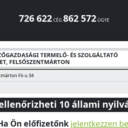
726 622
862 572
CÉG
ÜGYE
RMELŐ- ÉS SZOLGÁLTATÓ SZÖVETKEZET, FELSŐSZENTMÁR
ZŐGAZDASÁGI TERMELŐ- ÉS SZOLGÁLTATÓ
ET, FELSŐSZENTMÁRTON
tmárton Fö u 34
 ellenőrizheti 10 állami nyil
Ha Ön előfizetőnk
jelentkezzen b