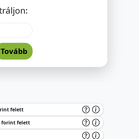
ráljon:
Tovább
int felett
forint felett