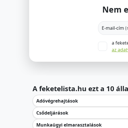
Nem e
E-mail-cím
(
a feket
az ada
A feketelista.hu ezt a 10 ál
Adóvégrehajtások
Csődeljárások
Munkaügyi elmarasztalások