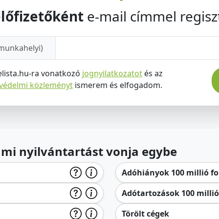
lőfizetőként
e-mail címmel regiszt
munkahelyi)
elista.hu-ra vonatkozó
jognyilatkozatot
és az
tvédelmi közleményt
ismerem és elfogadom.
lami nyilvántartást vonja egybe
Adóhiányok 100 millió for
Adótartozások 100 millió 
Törölt cégek