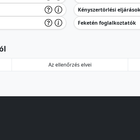
Kényszertörlési eljáráso
Feketén foglalkoztatók
ól
Az ellenőrzés elvei