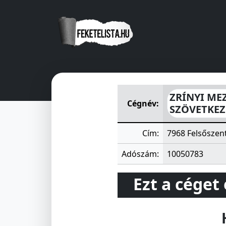
ZRÍNYI MEZŐGAZDASÁGI TE
ZRÍNYI ME
Cégnév:
SZÖVETKEZ
Cím:
7968 Felsőszen
Adószám:
10050783
Ezt a céget