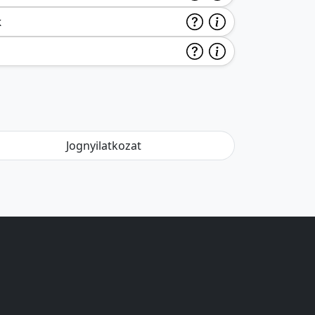
k
Jognyilatkozat