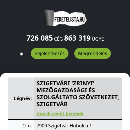
726 085
863 319
CÉG
ÜGYE
Bejelentkezés
Megrendelés
SZIGETVÁRI 'ZRINYI' MEZÖGAZDASÁGI ÉS SZOLGÁLTATO
SZIGETVÁRI 'ZRINYI'
MEZÖGAZDASÁGI ÉS
SZOLGÁLTATO SZÖVETKEZET,
Cégnév:
SZIGETVÁR
másik céget keresek
Cím:
7900 Szigetvár Hoboli u 1