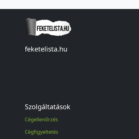
feketelista.hu
© A feketelista.hu-ról nyert bármilyen
információ sajtóbeli nyilvánosságra
hozatalakor a forrás közlése
kötelező!
Szolgáltatások
Cégellenőrzés
Cégfigyeltetés