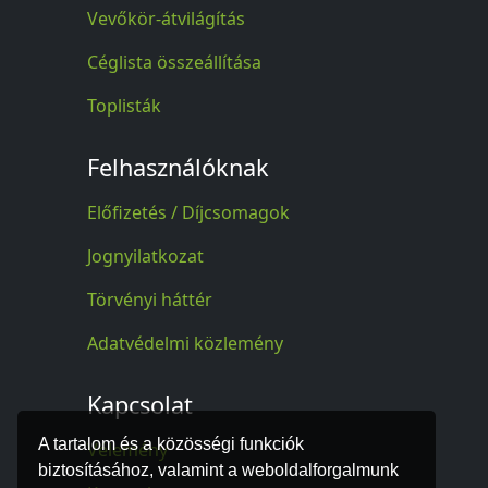
Vevőkör-átvilágítás
Céglista összeállítása
Toplisták
Felhasználóknak
Előfizetés / Díjcsomagok
Jognyilatkozat
Törvényi háttér
Adatvédelmi közlemény
Kapcsolat
A tartalom és a közösségi funkciók
Vélemény
biztosításához, valamint a weboldalforgalmunk