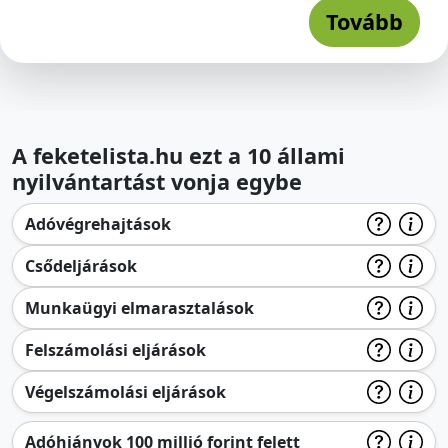
Tovább
A feketelista.hu ezt a 10 állami
nyilvántartást vonja egybe
Adóvégrehajtások
Csődeljárások
Munkaügyi elmarasztalások
Felszámolási eljárások
Végelszámolási eljárások
Adóhiányok 100 millió forint felett