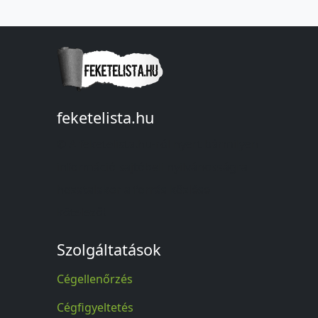
feketelista.hu
© A feketelista.hu-ról nyert bármilyen
információ sajtóbeli nyilvánosságra
hozatalakor a forrás közlése
kötelező!
Szolgáltatások
Cégellenőrzés
Cégfigyeltetés