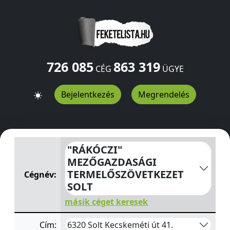
726 085
863 319
CÉG
ÜGYE
Bejelentkezés
Megrendelés
"RÁKÓCZI" MEZŐGAZDASÁGI TERMELŐSZÖVETKEZET S
"RÁKÓCZI"
MEZŐGAZDASÁGI
TERMELŐSZÖVETKEZET
Cégnév:
SOLT
másik céget keresek
6320 Solt Kecskeméti út 41.
Cím: