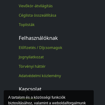
Vevőkör-átvilágítás
Céglista összeállítása
Toplisták
Felhasználóknak
Előfizetés / Díjcsomagok
Jognyilatkozat
Törvényi háttér
Adatvédelmi közlemény
Kapcsolat
A tartalom és a közösségi funkciók
Vélemény
biztosításához, valamint a weboldalforgalmunk