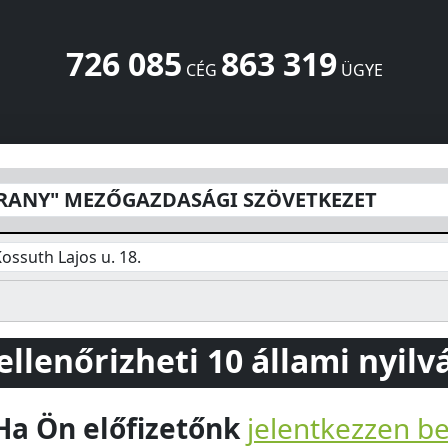
726 085
863 319
CÉG
ÜGYE
SÁGI SZÖVETKEZET
Kossuth Lajos u. 18.
Bátya
6351
HU
ARANY" MEZŐGAZDASÁGI SZÖVETKEZET
ossuth Lajos u. 18.
 ellenőrizheti 10 állami nyil
Ha Ön előfizetőnk
jelentkezzen b