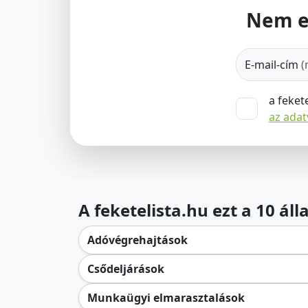
Nem e
E-mail-cím
(
a feket
az ada
A feketelista.hu ezt a 10 ál
Adóvégrehajtások
Csődeljárások
Munkaügyi elmarasztalások