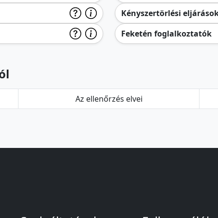
Kényszertörlési eljáráso
Feketén foglalkoztatók
ól
Az ellenőrzés elvei