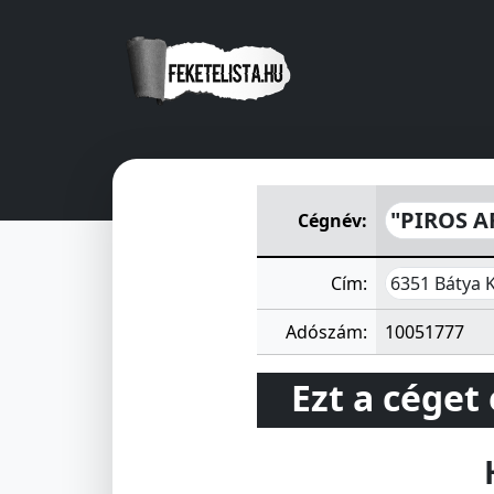
"PIROS ARANY" MEZŐGAZDA
"PIROS 
Cégnév:
6351 Bátya K
Cím:
Adószám:
10051777
Ezt a céget