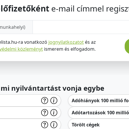
lőfizetőként
e-mail címmel regiszt
munkahelyi)
elista.hu-ra vonatkozó
jognyilatkozatot
és az
tvédelmi közleményt
ismerem és elfogadom.
lami nyilvántartást vonja egybe
Adóhiányok 100 millió for
Adótartozások 100 millió 
Törölt cégek