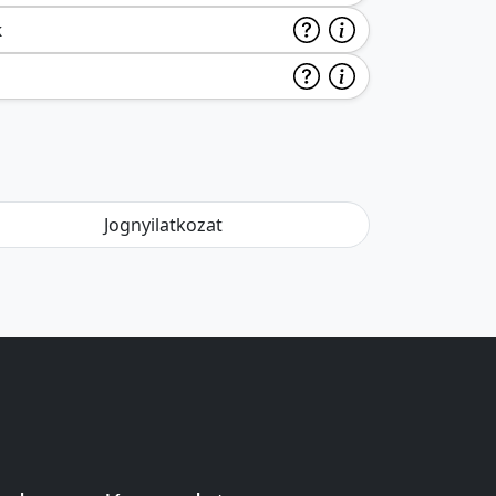
k
Jognyilatkozat