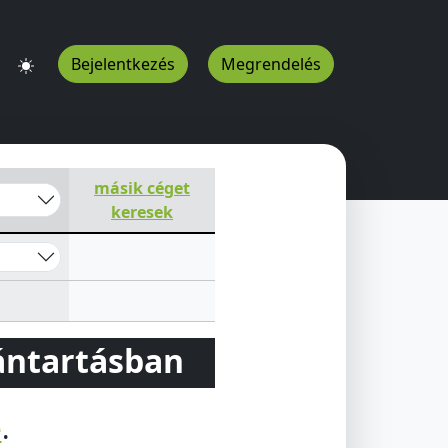
Bejelentkezés
Megrendelés
másik céget
keresek
vántartásban
e
.