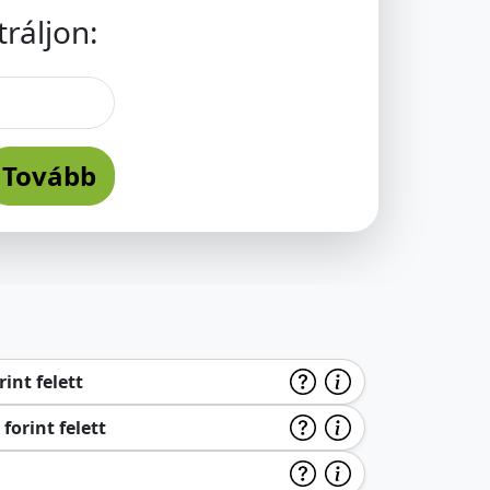
ráljon:
Tovább
int felett
forint felett