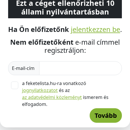
Ezt a céget ellenőrizheti 10
állami nyilvántartásban
Ha Ön előfizetőnk
jelentkezzen be
.
Nem előfizetőként
e-mail címmel
regisztráljon:
E-mail-cím
a feketelista.hu-ra vonatkozó
jognyilatkozatot
és az
az adatvédelmi közleményt
ismerem és
elfogadom.
Tovább