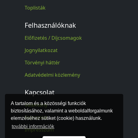
Toplisták
Felhasználóknak
Előfizetés / Díjcsomagok
Jognyilatkozat
Törvényi háttér
Adatvédelmi közlemény
Kapcsolat
A tartalom és a közösségi funkciók
Vélemény
biztosításához, valamint a weboldalforgalmunk
Kapcsolat
elemzéséhez sütiket (cookie) használunk.
további információk
Impresszum