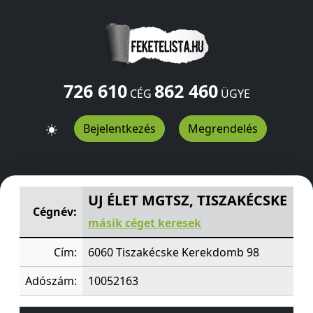
726 610
862 460
CÉG
ÜGYE
Bejelentkezés
Megrendelés
UJ ÉLET MGTSZ, TISZAKÉCSKE
Kerekdomb 98
Tiszakécsk
UJ ÉLET MGTSZ, TISZAKÉCSKE
Cégnév:
másik céget keresek
Cím:
6060 Tiszakécske Kerekdomb 98
Adószám:
10052163