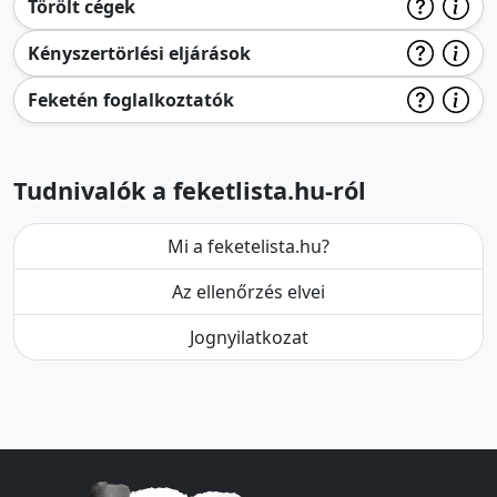
Törölt cégek
Kényszertörlési eljárások
Feketén foglalkoztatók
Tudnivalók a feketlista.hu-ról
Mi a feketelista.hu?
Az ellenőrzés elvei
Jognyilatkozat