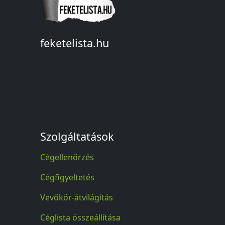
feketelista.hu
© A feketelista.hu-ról nyert bármilyen
információ sajtóbeli nyilvánosságra
hozatalakor a forrás közlése
kötelező!
Szolgáltatások
Cégellenőrzés
Cégfigyeltetés
Vevőkör-átvilágítás
Céglista összeállítása