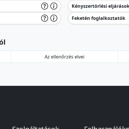
Kényszertörlési eljáráso
Feketén foglalkoztatók
ól
Az ellenőrzés elvei
Szolgáltatások
Felhasználók