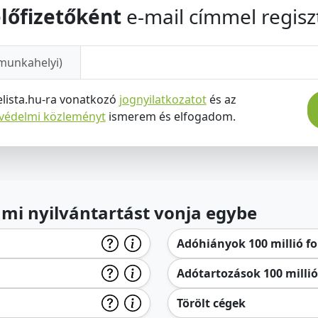
lőfizetőként
e-mail címmel regiszt
munkahelyi)
elista.hu-ra vonatkozó
jognyilatkozatot
és az
tvédelmi közleményt
ismerem és elfogadom.
lami nyilvántartást vonja egybe
Adóhiányok 100 millió for
Adótartozások 100 millió 
Törölt cégek