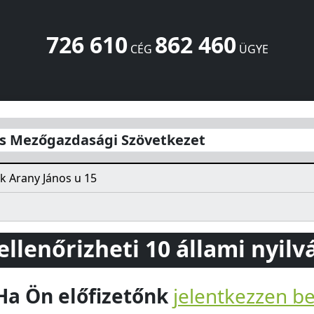
726 610
862 460
CÉG
ÜGYE
vetkezet
Arany János u 15
Szank
6131
HU
s Mezőgazdasági Szövetkezet
k Arany János u 15
 ellenőrizheti 10 állami nyil
Ha Ön előfizetőnk
jelentkezzen b