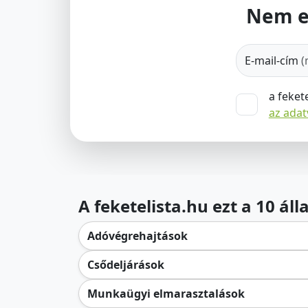
Nem e
E-mail-cím
(
a feket
az ada
A feketelista.hu ezt a 10 ál
Adóvégrehajtások
Csődeljárások
Munkaügyi elmarasztalások