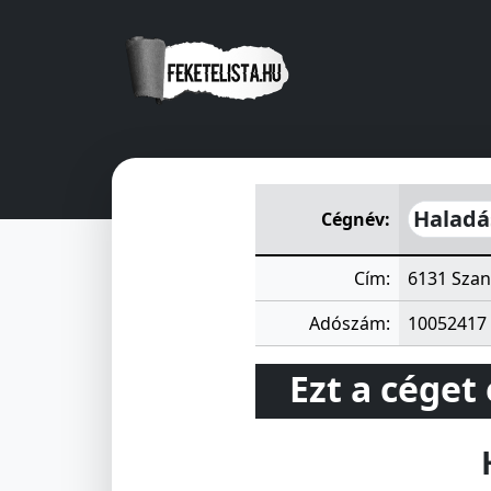
Haladás Mezőgazdasági Szö
Haladá
Cégnév:
Cím:
6131 Szan
Adószám:
10052417
Ezt a céget