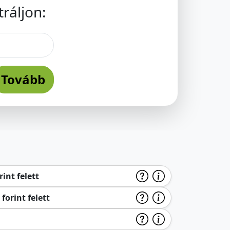
ráljon:
Tovább
int felett
forint felett