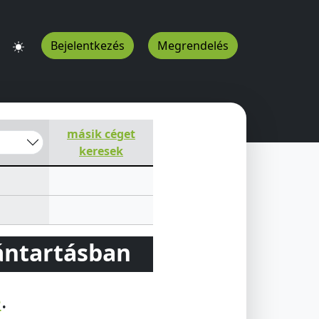
Bejelentkezés
Megrendelés
másik céget
keresek
vántartásban
e
.