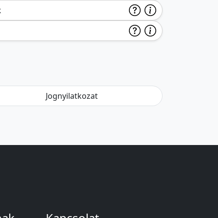
k
Jognyilatkozat
nak
Kapcsolat