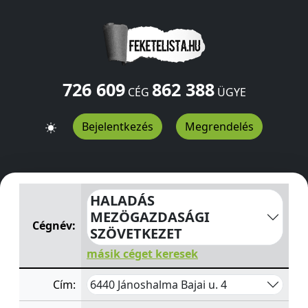
726 609
862 388
CÉG
ÜGYE
Bejelentkezés
Megrendelés
HALADÁS MEZÖGAZDASÁGI SZÖVETKEZET
Bajai u. 4
Ján
HALADÁS
MEZÖGAZDASÁGI
Cégnév:
SZÖVETKEZET
másik céget keresek
6440 Jánoshalma Bajai u. 4
Cím: