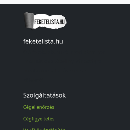
feketelista.hu
© A feketelista.hu-ról nyert bármilyen
információ sajtóbeli nyilvánosságra
hozatalakor a forrás közlése
kötelező!
Szolgáltatások
Cégellenőrzés
Cégfigyeltetés