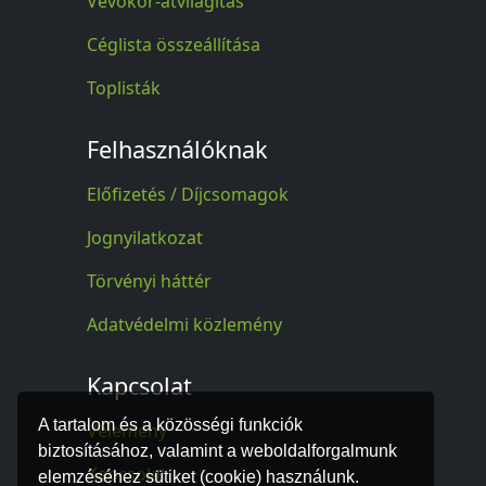
Vevőkör-átvilágítás
Céglista összeállítása
Toplisták
Felhasználóknak
Előfizetés / Díjcsomagok
Jognyilatkozat
Törvényi háttér
Adatvédelmi közlemény
Kapcsolat
A tartalom és a közösségi funkciók
Vélemény
biztosításához, valamint a weboldalforgalmunk
Kapcsolat
elemzéséhez sütiket (cookie) használunk.