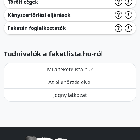
Törölt cégek
Kényszertörlési eljárások
Feketén foglalkoztatók
Tudnivalók a feketlista.hu-ról
Mi a feketelista.hu?
Az ellenőrzés elvei
Jognyilatkozat