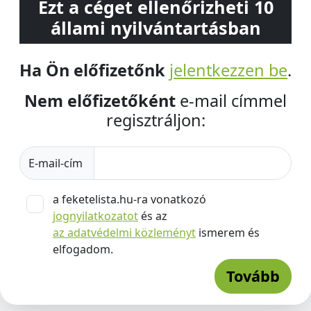
Ezt a céget ellenőrizheti 10
állami nyilvántartásban
Ha Ön előfizetőnk
jelentkezzen be
.
Nem előfizetőként
e-mail címmel
regisztráljon:
E-mail-cím
a feketelista.hu-ra vonatkozó
jognyilatkozatot
és az
az adatvédelmi közleményt
ismerem és
elfogadom.
Tovább