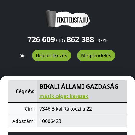
726 609
862 388
CÉG
ÜGYE
Bejelentkezés
Megrendelés
BIKALI ÁLLAMI GAZDASÁG
Rákoczi u 22
Bikal
7346
HU
BIKALI ÁLLAMI GAZDASÁG
Cégnév:
másik céget keresek
Cím:
7346 Bikal Rákoczi u 22
Adószám:
10006423