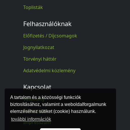
Toplisták
Felhasználóknak
Előfizetés / Díjcsomagok
Jognyilatkozat
Törvényi háttér
Adatvédelmi közlemény
Kapcsolat
A tartalom és a közösségi funkciók
Vélemény
biztosításához, valamint a weboldalforgalmunk
Kapcsolat
elemzéséhez sütiket (cookie) használunk.
további információk
Impresszum