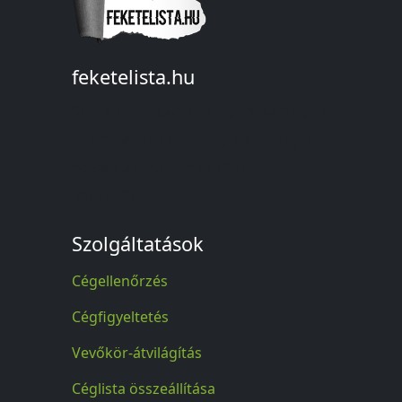
feketelista.hu
© A feketelista.hu-ról nyert bármilyen
információ sajtóbeli nyilvánosságra
hozatalakor a forrás közlése
kötelező!
Szolgáltatások
Cégellenőrzés
Cégfigyeltetés
Vevőkör-átvilágítás
Céglista összeállítása