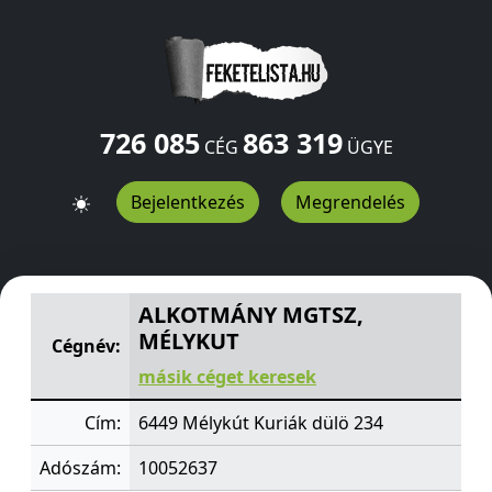
726 085
863 319
CÉG
ÜGYE
Bejelentkezés
Megrendelés
ALKOTMÁNY MGTSZ, MÉLYKUT
Kuriák dülö 234
Mélykút
ALKOTMÁNY MGTSZ,
MÉLYKUT
Cégnév:
másik céget keresek
Cím:
6449 Mélykút Kuriák dülö 234
Adószám:
10052637