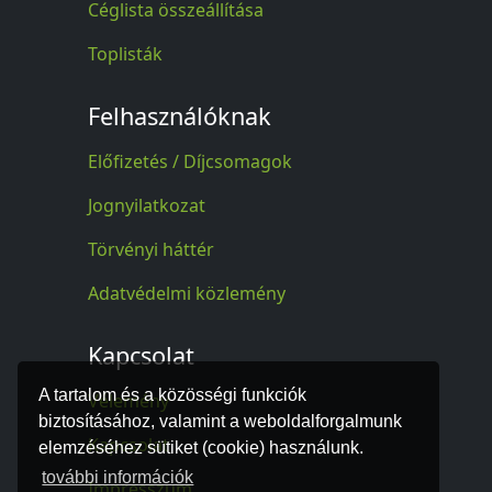
Céglista összeállítása
Toplisták
Felhasználóknak
Előfizetés / Díjcsomagok
Jognyilatkozat
Törvényi háttér
Adatvédelmi közlemény
Kapcsolat
A tartalom és a közösségi funkciók
Vélemény
biztosításához, valamint a weboldalforgalmunk
Kapcsolat
elemzéséhez sütiket (cookie) használunk.
további információk
Impresszum