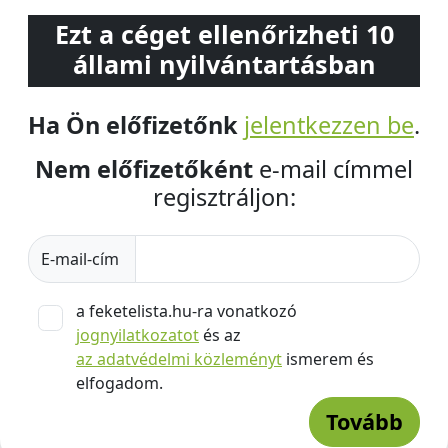
Ezt a céget ellenőrizheti 10
állami nyilvántartásban
Ha Ön előfizetőnk
jelentkezzen be
.
Nem előfizetőként
e-mail címmel
regisztráljon:
E-mail-cím
a feketelista.hu-ra vonatkozó
jognyilatkozatot
és az
az adatvédelmi közleményt
ismerem és
elfogadom.
Tovább