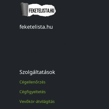
feketelista.hu
© A feketelista.hu-ról nyert bármilyen
információ sajtóbeli nyilvánosságra
hozatalakor a forrás közlése
kötelező!
Szolgáltatások
Cégellenőrzés
Cégfigyeltetés
Vevőkör-átvilágítás