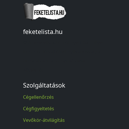
feketelista.hu
© A feketelista.hu-ról nyert bármilyen
információ sajtóbeli nyilvánosságra
hozatalakor a forrás közlése
kötelező!
Szolgáltatások
Cégellenőrzés
Cégfigyeltetés
Vevőkör-átvilágítás