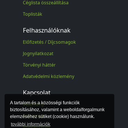
Céglista összeállítása
Toplisták
Felhasználóknak
Előfizetés / Díjcsomagok
Jognyilatkozat
Törvényi háttér
Adatvédelmi közlemény
Kapcsolat
A tartalom és a közösségi funkciók
Vélemény
biztosításához, valamint a weboldalforgalmunk
Kapcsolat
elemzéséhez sütiket (cookie) használunk.
további információk
Impresszum