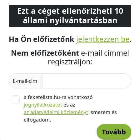
Ezt a céget ellenőrizheti 10
állami nyilvántartásban
Ha Ön előfizetőnk
jelentkezzen be
.
Nem előfizetőként
e-mail címmel
regisztráljon:
E-mail-cím
a feketelista.hu-ra vonatkozó
jognyilatkozatot
és az
az adatvédelmi közleményt
ismerem és
elfogadom.
Tovább