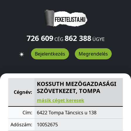
726 609
862 388
CÉG
ÜGYE
Bejelentkezés
Megrendelés
KOSSUTH MEZÖGAZDASÁGI SZÖVETKEZET, TOMPA
Tánc
KOSSUTH MEZÖGAZDASÁGI
SZÖVETKEZET, TOMPA
Cégnév:
másik céget keresek
Cím:
6422 Tompa Táncsics u 138
Adószám:
10052675