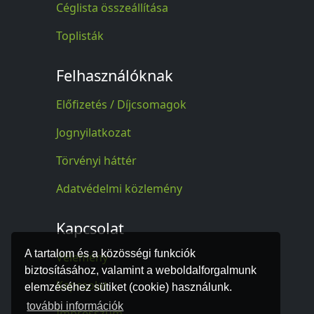
Céglista összeállítása
Toplisták
Felhasználóknak
Előfizetés / Díjcsomagok
Jognyilatkozat
Törvényi háttér
Adatvédelmi közlemény
Kapcsolat
A tartalom és a közösségi funkciók
Vélemény
biztosításához, valamint a weboldalforgalmunk
Kapcsolat
elemzéséhez sütiket (cookie) használunk.
további információk
Impresszum