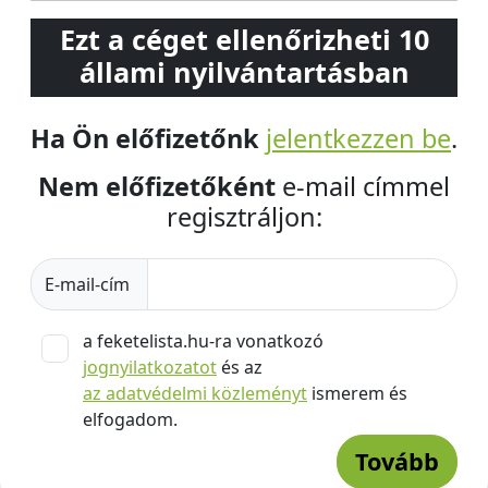
Ezt a céget ellenőrizheti 10
állami nyilvántartásban
Ha Ön előfizetőnk
jelentkezzen be
.
Nem előfizetőként
e-mail címmel
regisztráljon:
E-mail-cím
a feketelista.hu-ra vonatkozó
jognyilatkozatot
és az
az adatvédelmi közleményt
ismerem és
elfogadom.
Tovább