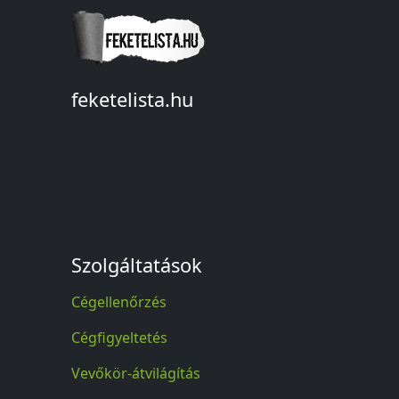
feketelista.hu
© A feketelista.hu-ról nyert bármilyen
információ sajtóbeli nyilvánosságra
hozatalakor a forrás közlése
kötelező!
Szolgáltatások
Cégellenőrzés
Cégfigyeltetés
Vevőkör-átvilágítás