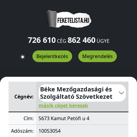
726 610
862 460
CÉG
ÜGYE
Bejelentkezés
Megrendelés
Béke Mezőgazdasági és Szolgáltató Szövetkezet
Petöfi 
Béke Mezőgazdasági és
Szolgáltató Szövetkezet
Cégnév:
másik céget keresek
Cím:
5673 Kamut Petöfi u 4
Adószám:
10053054