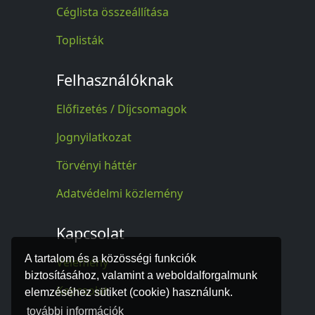
Céglista összeállítása
Toplisták
Felhasználóknak
Előfizetés / Díjcsomagok
Jognyilatkozat
Törvényi háttér
Adatvédelmi közlemény
Kapcsolat
A tartalom és a közösségi funkciók
Vélemény
biztosításához, valamint a weboldalforgalmunk
Kapcsolat
elemzéséhez sütiket (cookie) használunk.
további információk