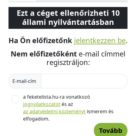
Ezt a céget ellenőrizheti 10
állami nyilvántartásban
Ha Ön előfizetőnk
jelentkezzen be
.
Nem előfizetőként
e-mail címmel
regisztráljon:
E-mail-cím
a feketelista.hu-ra vonatkozó
jognyilatkozatot
és az
az adatvédelmi közleményt
ismerem és
elfogadom.
Tovább