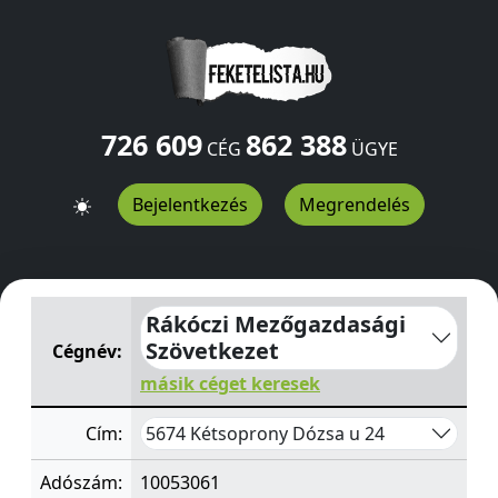
726 609
862 388
CÉG
ÜGYE
Bejelentkezés
Megrendelés
Rákóczi Mezőgazdasági Szövetkezet
Dózsa u 24
Kétsop
Rákóczi Mezőgazdasági
Szövetkezet
Cégnév:
másik céget keresek
5674 Kétsoprony Dózsa u 24
Cím:
Adószám:
10053061