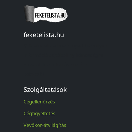
feketelista.hu
© A feketelista.hu-ról nyert bármilyen
információ sajtóbeli nyilvánosságra
hozatalakor a forrás közlése
kötelező!
Szolgáltatások
Cégellenőrzés
Cégfigyeltetés
Vevőkör-átvilágítás