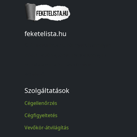
feketelista.hu
© A feketelista.hu-ról nyert bármilyen
információ sajtóbeli nyilvánosságra
hozatalakor a forrás közlése
kötelező!
Szolgáltatások
Cégellenőrzés
Cégfigyeltetés
Vevőkör-átvilágítás