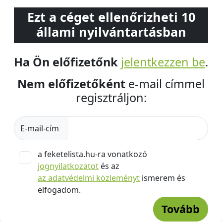
Ezt a céget ellenőrizheti 10
állami nyilvántartásban
Ha Ön előfizetőnk
jelentkezzen be
.
Nem előfizetőként
e-mail címmel
regisztráljon:
E-mail-cím
a feketelista.hu-ra vonatkozó
jognyilatkozatot
és az
az adatvédelmi közleményt
ismerem és
elfogadom.
Tovább