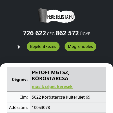
726 622
862 572
CÉG
ÜGYE
Bejelentkezés
Megrendelés
PETÖFI MGTSZ, KÖRÖSTARCSA
külterület 69
Köröstarcs
PETÖFI MGTSZ,
KÖRÖSTARCSA
Cégnév:
másik céget keresek
Cím:
5622 Köröstarcsa külterület 69
Adószám:
10053078