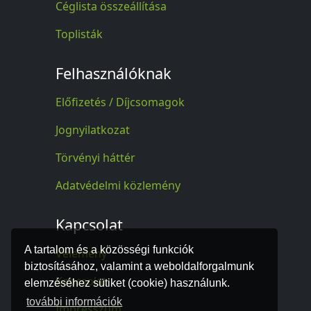
Céglista összeállítása
Toplisták
Felhasználóknak
Előfizetés / Díjcsomagok
Jognyilatkozat
Törvényi háttér
Adatvédelmi közlemény
Kapcsolat
A tartalom és a közösségi funkciók
Vélemény
biztosításához, valamint a weboldalforgalmunk
Kapcsolat
elemzéséhez sütiket (cookie) használunk.
további információk
Impresszum