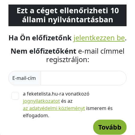
Ezt a céget ellenőrizheti 10
állami nyilvántartásban
Ha Ön előfizetőnk
jelentkezzen be
.
Nem előfizetőként
e-mail címmel
regisztráljon:
E-mail-cím
a feketelista.hu-ra vonatkozó
jognyilatkozatot
és az
az adatvédelmi közleményt
ismerem és
elfogadom.
Tovább