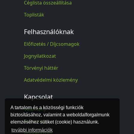
Céglista összeállítása
Toplisták
Felhasználóknak
Előfizetés / Díjcsomagok
Jognyilatkozat
Törvényi háttér
Adatvédelmi közlemény
Kapcsolat
A tartalom és a közösségi funkciók
Vélemény
biztosításához, valamint a weboldalforgalmunk
Kapcsolat
elemzéséhez sütiket (cookie) használunk.
további információk
Impresszum