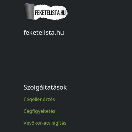
feketelista.hu
© A feketelista.hu-ról nyert bármilyen
információ sajtóbeli nyilvánosságra
hozatalakor a forrás közlése
kötelező!
Szolgáltatások
Cégellenőrzés
Cégfigyeltetés
Vevőkör-átvilágítás