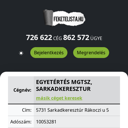
726 622
862 572
CÉG
ÜGYE
Bejelentkezés
Megrendelés
EGYETÉRTÉS MGTSZ, SARKADKERESZTUR
Rákoczi u 5
Sa
EGYETÉRTÉS MGTSZ,
SARKADKERESZTUR
Cégnév:
másik céget keresek
Cím:
5731 Sarkadkeresztúr Rákoczi u 5
Adószám:
10053281