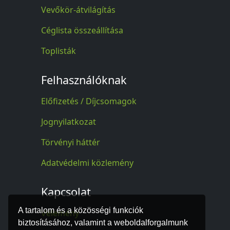
Vevőkör-átvilágítás
Céglista összeállítása
Toplisták
Felhasználóknak
Előfizetés / Díjcsomagok
Jognyilatkozat
Törvényi háttér
Adatvédelmi közlemény
Kapcsolat
A tartalom és a közösségi funkciók
Vélemény
biztosításához, valamint a weboldalforgalmunk