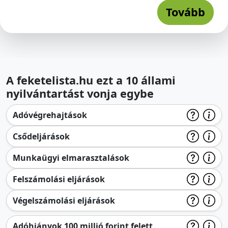
Tovább
A feketelista.hu ezt a 10 állami
nyilvántartást vonja egybe
Adóvégrehajtások
Csődeljárások
Munkaügyi elmarasztalások
Felszámolási eljárások
Végelszámolási eljárások
Adóhiányok 100 millió forint felett