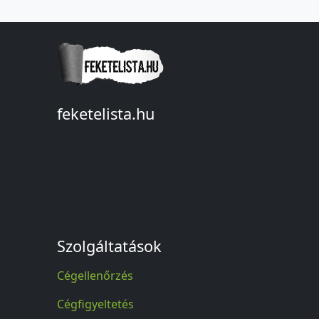
feketelista.hu
© A feketelista.hu-ról nyert bármilyen
információ sajtóbeli nyilvánosságra
hozatalakor a forrás közlése
kötelező!
Szolgáltatások
Cégellenőrzés
Cégfigyeltetés