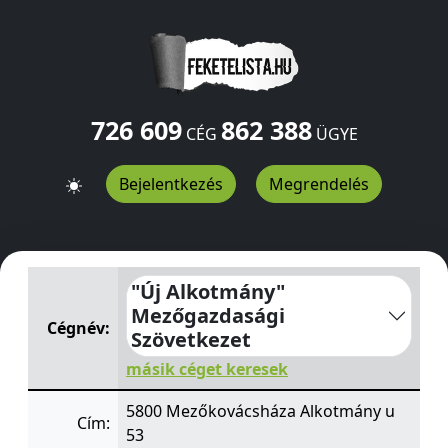
726 609
862 388
CÉG
ÜGYE
Bejelentkezés
Megrendelés
"Új Alkotmány" Mezőgazdasági Szövetkezet
Alkotmány
"Új Alkotmány"
Mezőgazdasági
Cégnév:
Szövetkezet
másik céget keresek
5800 Mezőkovácsháza Alkotmány u
Cím:
53