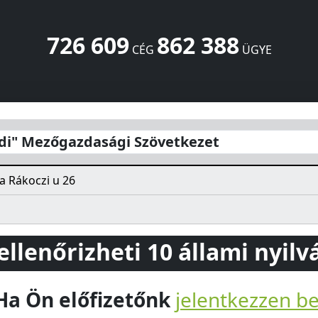
726 609
862 388
CÉG
ÜGYE
zövetkezet
Rákoczi u 26
Hunya
5555
HU
di" Mezőgazdasági Szövetkezet
a Rákoczi u 26
 ellenőrizheti 10 állami nyil
Ha Ön előfizetőnk
jelentkezzen b