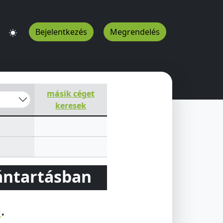
Bejelentkezés
Megrendelés
másik céget
keresek
vántartásban
e
.