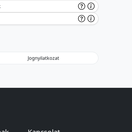
k
Jognyilatkozat
nak
Kapcsolat