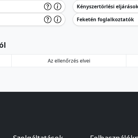
Kényszertörlési eljáráso
Feketén foglalkoztatók
ól
Az ellenőrzés elvei
Szolgáltatások
Felhasználók