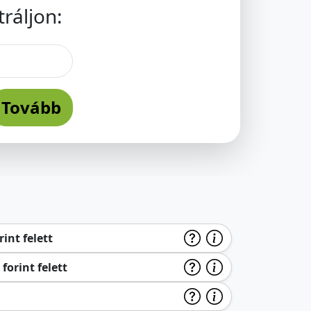
ráljon:
Tovább
int felett
forint felett