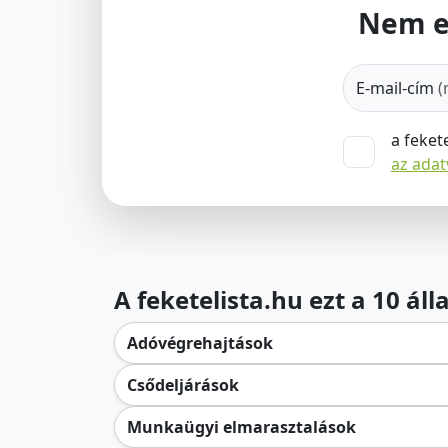
Nem e
E-mail-cím
(
a feket
az ada
A feketelista.hu ezt a 10 ál
Adóvégrehajtások
Csődeljárások
Munkaügyi elmarasztalások