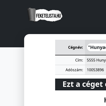
"Hunyadi" Mezőgazdasági S
"Hunya
Cégnév:
Cím:
5555 Huny
Adószám:
10053896
Ezt a céget