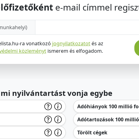
lőfizetőként
e-mail címmel regiszt
munkahelyi)
elista.hu-ra vonatkozó
jognyilatkozatot
és az
tvédelmi közleményt
ismerem és elfogadom.
lami nyilvántartást vonja egybe
Adóhiányok 100 millió for
Adótartozások 100 millió 
Törölt cégek