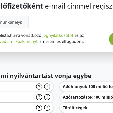
lőfizetőként
e-mail címmel regiszt
munkahelyi)
elista.hu-ra vonatkozó
jognyilatkozatot
és az
tvédelmi közleményt
ismerem és elfogadom.
lami nyilvántartást vonja egybe
Adóhiányok 100 millió for
Adótartozások 100 millió 
Törölt cégek