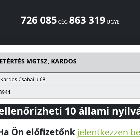
726 085
863 319
CÉG
ÜGYE
S
Csabai u 68
Kardos
5552
HU
ETÉRTÉS MGTSZ, KARDOS
 Kardos Csabai u 68
3944
 ellenőrizheti 10 állami nyil
Ha Ön előfizetőnk
jelentkezzen b