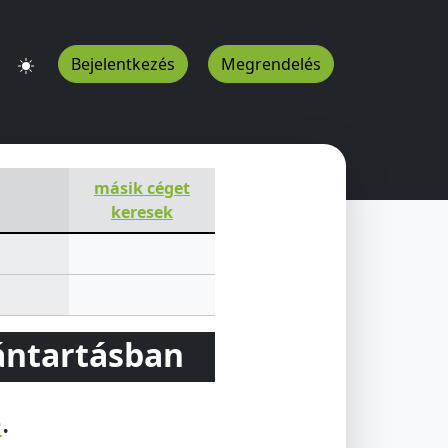
Bejelentkezés
Megrendelés
másik céget
keresek
vántartásban
e
.