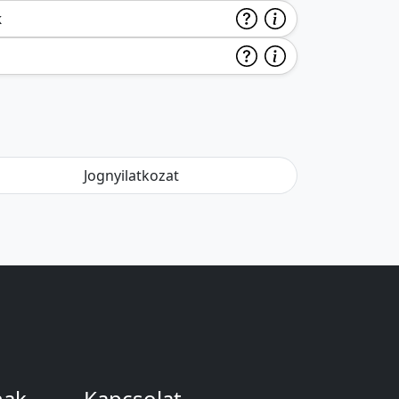
k
Jognyilatkozat
nak
Kapcsolat