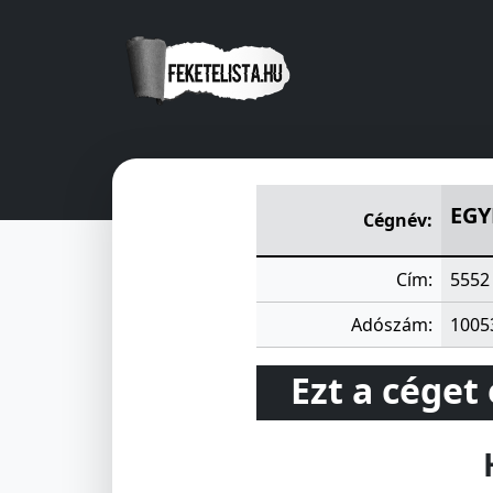
EGYETÉRTÉS MGTSZ, KARDO
EGY
Cégnév:
Cím:
5552
Adószám:
1005
Ezt a céget