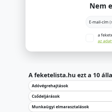
Nem e
E-mail-cím
(
a feket
az ada
A feketelista.hu ezt a 10 ál
Adóvégrehajtások
Csődeljárások
Munkaügyi elmarasztalások