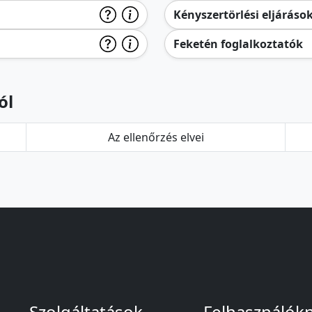
Kényszertörlési eljáráso
Feketén foglalkoztatók
ól
Az ellenőrzés elvei
Szolgáltatások
Felhasználók