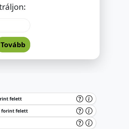
ráljon:
Tovább
int felett
forint felett