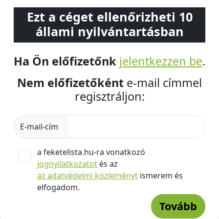
Ezt a céget ellenőrizheti 10
állami nyilvántartásban
Ha Ön előfizetőnk
jelentkezzen be
.
Nem előfizetőként
e-mail címmel
regisztráljon:
E-mail-cím
a feketelista.hu-ra vonatkozó
jognyilatkozatot
és az
az adatvédelmi közleményt
ismerem és
elfogadom.
Tovább