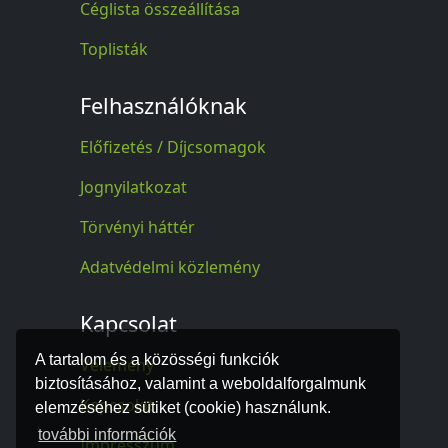
Céglista összeállítása
Toplisták
Felhasználóknak
Előfizetés / Díjcsomagok
Jognyilatkozat
Törvényi háttér
Adatvédelmi közlemény
Kapcsolat
A tartalom és a közösségi funkciók
Vélemény
biztosításához, valamint a weboldalforgalmunk
Kapcsolat
elemzéséhez sütiket (cookie) használunk.
további információk
Impresszum