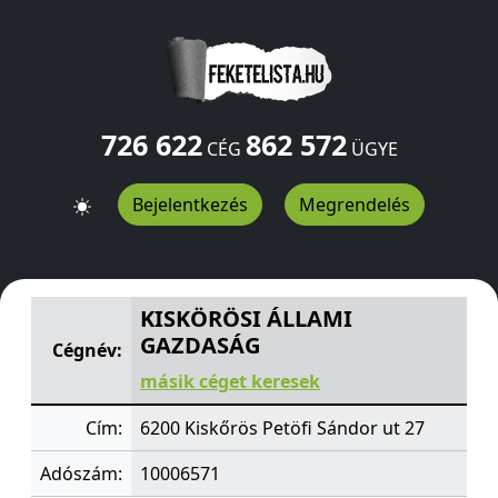
726 622
862 572
CÉG
ÜGYE
Bejelentkezés
Megrendelés
KISKÖRÖSI ÁLLAMI GAZDASÁG
Petöfi Sándor ut 27
Kisk
KISKÖRÖSI ÁLLAMI
GAZDASÁG
Cégnév:
másik céget keresek
Cím:
6200 Kiskőrös Petöfi Sándor ut 27
Adószám:
10006571