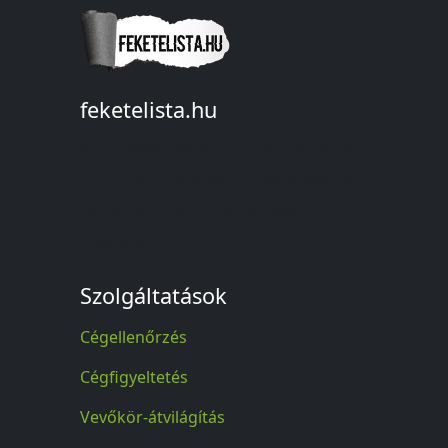
feketelista.hu
© A feketelista.hu-ról nyert bármilyen
információ sajtóbeli nyilvánosságra
hozatalakor a forrás közlése
kötelező!
Szolgáltatások
Cégellenőrzés
Cégfigyeltetés
Vevőkör-átvilágítás