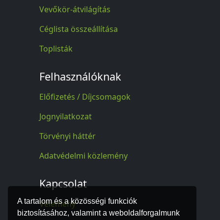
Vevőkör-átvilágítás
Céglista összeállítása
Toplisták
Felhasználóknak
Előfizetés / Díjcsomagok
Jognyilatkozat
Törvényi háttér
Adatvédelmi közlemény
Kapcsolat
A tartalom és a közösségi funkciók
Vélemény
biztosításához, valamint a weboldalforgalmunk