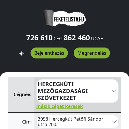
726 610
862 460
CÉG
ÜGYE
Bejelentkezés
Megrendelés
HERCEGKÚTI MEZŐGAZDASÁGI SZÖVETKEZET
Petőfi Sá
HERCEGKÚTI
MEZŐGAZDASÁGI
Cégnév:
SZÖVETKEZET
másik céget keresek
3958 Hercegkút Petőfi Sándor
Cím:
utca 200.