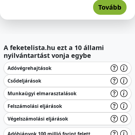
Tovább
A feketelista.hu ezt a 10 állami
nyilvántartást vonja egybe
Adóvégrehajtások
Csődeljárások
Munkaügyi elmarasztalások
Felszámolási eljárások
Végelszámolási eljárások
Adóhiányok 100 millió forint felett