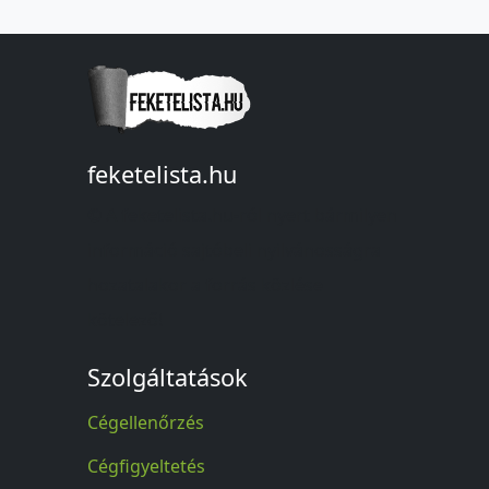
feketelista.hu
© A feketelista.hu-ról nyert bármilyen
információ sajtóbeli nyilvánosságra
hozatalakor a forrás közlése
kötelező!
Szolgáltatások
Cégellenőrzés
Cégfigyeltetés