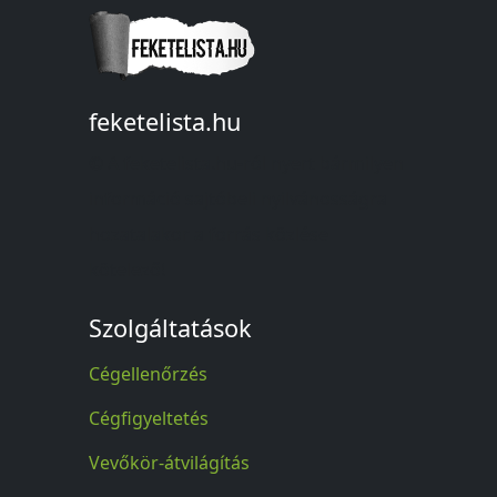
feketelista.hu
© A feketelista.hu-ról nyert bármilyen
információ sajtóbeli nyilvánosságra
hozatalakor a forrás közlése
kötelező!
Szolgáltatások
Cégellenőrzés
Cégfigyeltetés
Vevőkör-átvilágítás