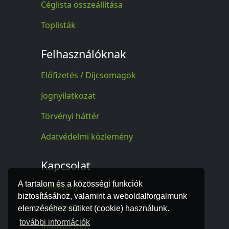
Céglista összeállítása
Toplisták
Felhasználóknak
Előfizetés / Díjcsomagok
Jognyilatkozat
Törvényi háttér
Adatvédelmi közlemény
Kapcsolat
A tartalom és a közösségi funkciók
Vélemény
biztosításához, valamint a weboldalforgalmunk
Kapcsolat
elemzéséhez sütiket (cookie) használunk.
további információk
Impresszum