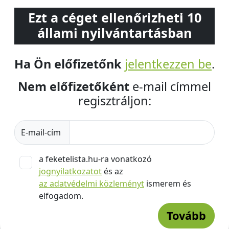
Ezt a céget ellenőrizheti 10
állami nyilvántartásban
Ha Ön előfizetőnk
jelentkezzen be
.
Nem előfizetőként
e-mail címmel
regisztráljon:
E-mail-cím
a feketelista.hu-ra vonatkozó
jognyilatkozatot
és az
az adatvédelmi közleményt
ismerem és
elfogadom.
Tovább