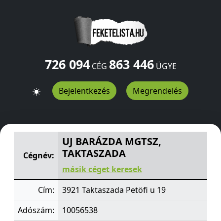
726 094
863 446
CÉG
ÜGYE
Bejelentkezés
Megrendelés
UJ BARÁZDA MGTSZ, TAKTASZADA
Petöfi u 19
Taktaszad
UJ BARÁZDA MGTSZ,
TAKTASZADA
Cégnév:
másik céget keresek
Cím:
3921 Taktaszada Petöfi u 19
Adószám:
10056538