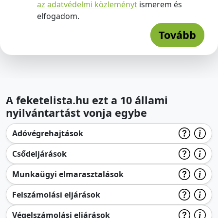
az adatvédelmi közleményt
ismerem és
elfogadom.
Tovább
A feketelista.hu ezt a 10 állami
nyilvántartást vonja egybe
Adóvégrehajtások
Csődeljárások
Munkaügyi elmarasztalások
Felszámolási eljárások
Végelszámolási eljárások