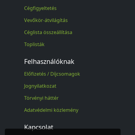
Cégfigyeltetés
Vevőkör-átvilágítás
Céglista összeállítása
Toplisták
Felhasználóknak
Előfizetés / Díjcsomagok
Jognyilatkozat
Törvényi háttér
Adatvédelmi közlemény
Kapcsolat