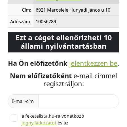
Cím:
6921 Maroslele Hunyadi János u 10
Adószám:
10056789
Ezt a céget ellenőrizheti 10
állami nyilvántartásban
Ha Ön előfizetőnk
jelentkezzen be
.
Nem előfizetőként
e-mail címmel
regisztráljon:
E-mail-cím
a feketelista.hu-ra vonatkozó
jognyilatkozatot
és az