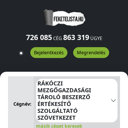
726 085
863 319
CÉG
ÜGYE
Bejelentkezés
Megrendelés
RÁKÓCZI MEZGŐGAZDASÁGI TÁROLÓ BESZERZŐ ÉRTÉK
RÁKÓCZI
MEZGŐGAZDASÁGI
TÁROLÓ BESZERZŐ
ÉRTÉKESÍTŐ
Cégnév:
SZOLGÁLTATÓ
SZÖVETKEZET
másik céget keresek