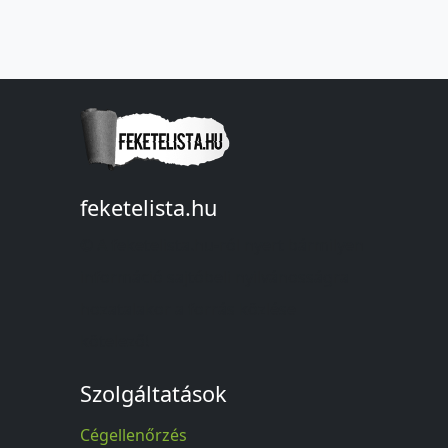
feketelista.hu
© A feketelista.hu-ról nyert bármilyen
információ sajtóbeli nyilvánosságra
hozatalakor a forrás közlése
kötelező!
Szolgáltatások
Cégellenőrzés