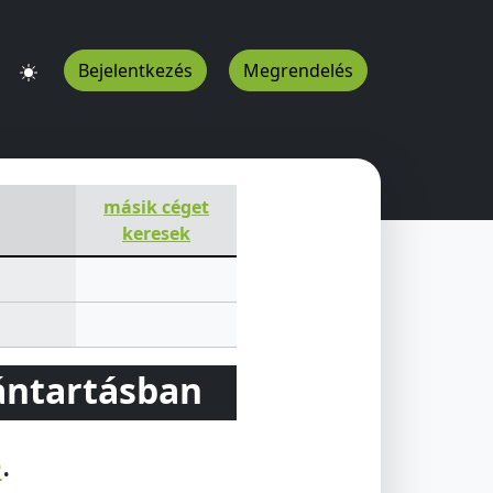
Bejelentkezés
Megrendelés
másik céget
keresek
vántartásban
e
.