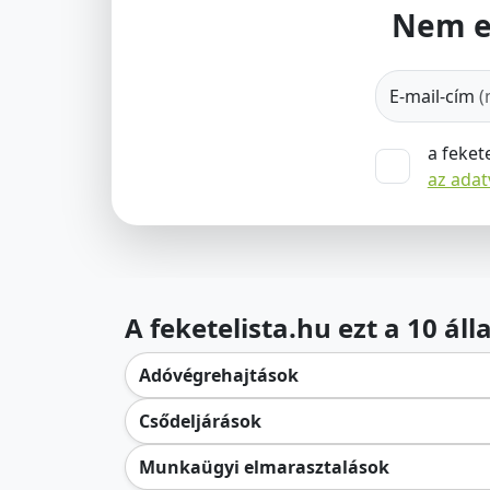
Nem e
E-mail-cím
(
a feket
az ada
A feketelista.hu ezt a 10 ál
Adóvégrehajtások
Csődeljárások
Munkaügyi elmarasztalások