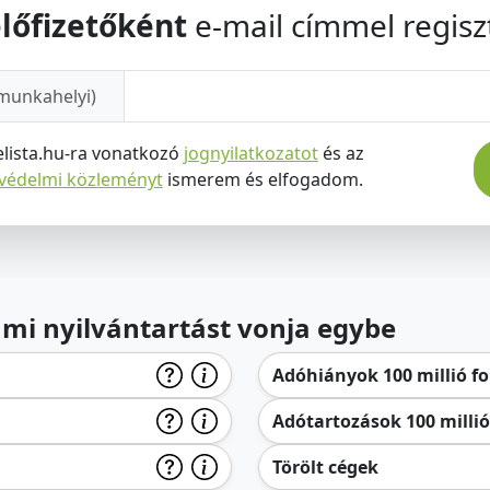
lőfizetőként
e-mail címmel regiszt
munkahelyi)
elista.hu-ra vonatkozó
jognyilatkozatot
és az
tvédelmi közleményt
ismerem és elfogadom.
lami nyilvántartást vonja egybe
Adóhiányok 100 millió for
Adótartozások 100 millió 
Törölt cégek