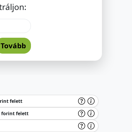
ráljon:
Tovább
int felett
forint felett