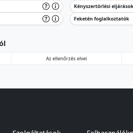
Kényszertörlési eljáráso
Feketén foglalkoztatók
ól
Az ellenőrzés elvei
Szolgáltatások
Felhasználók