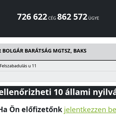
726 622
862 572
CÉG
ÜGYE
 MGTSZ, BAKS
Felszabadulás u 11
Baks
6768
HU
 BOLGÁR BARÁTSÁG MGTSZ, BAKS
Felszabadulás u 11
 ellenőrizheti 10 állami nyil
Ha Ön előfizetőnk
jelentkezzen b