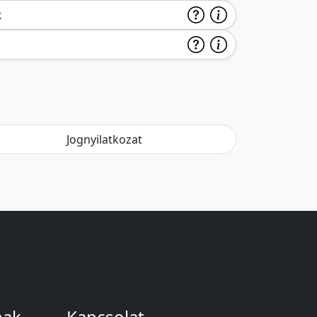
k
Jognyilatkozat
nak
Kapcsolat