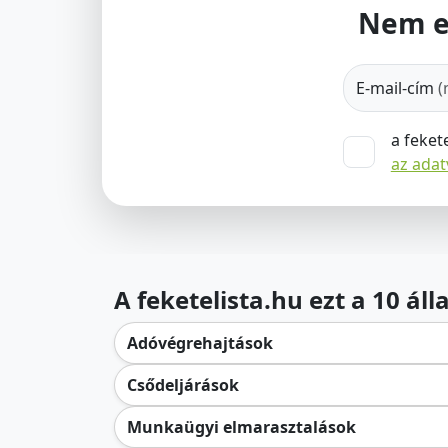
Nem e
E-mail-cím
(
a feket
az ada
A feketelista.hu ezt a 10 ál
Adóvégrehajtások
Csődeljárások
Munkaügyi elmarasztalások