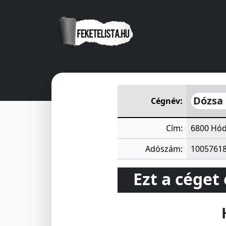
Dózsa Mezőgazdasági Szöve
Dózsa
Cégnév:
Cím:
6800 Hód
Adószám:
1005761
Ezt a céget