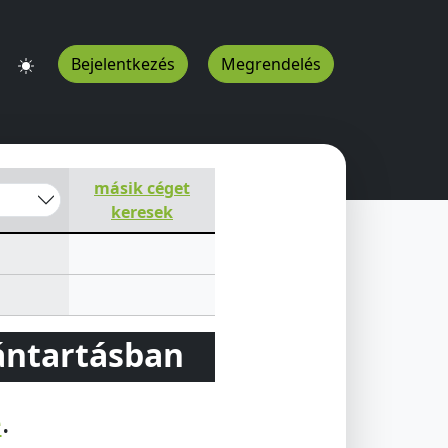
Bejelentkezés
Megrendelés
másik céget
keresek
vántartásban
e
.