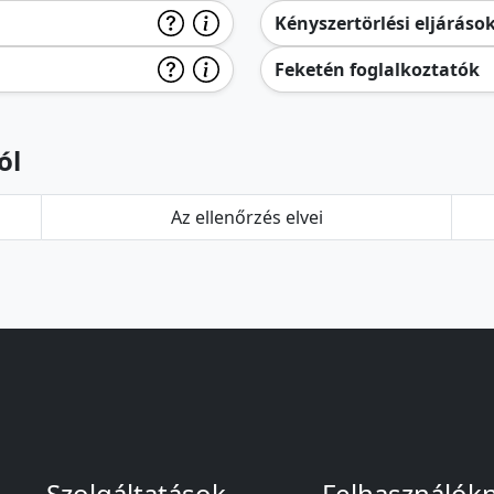
Kényszertörlési eljáráso
Feketén foglalkoztatók
ól
Az ellenőrzés elvei
Szolgáltatások
Felhasználók