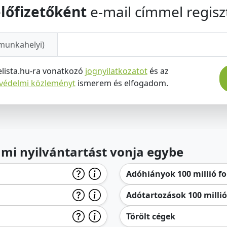
lőfizetőként
e-mail címmel regiszt
munkahelyi)
elista.hu-ra vonatkozó
jognyilatkozatot
és az
tvédelmi közleményt
ismerem és elfogadom.
lami nyilvántartást vonja egybe
Adóhiányok 100 millió for
Adótartozások 100 millió 
Törölt cégek