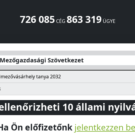
726 085
863 319
CÉG
ÜGYE
tkezet
tanya 2032
Hódmezővásárhely
6800
HU
 Mezőgazdasági Szövetkezet
mezővásárhely tanya 2032
8
 ellenőrizheti 10 állami nyil
Ha Ön előfizetőnk
jelentkezzen b