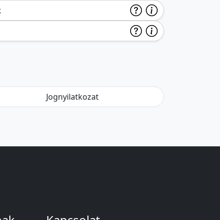
k
Jognyilatkozat
nak
Kapcsolat