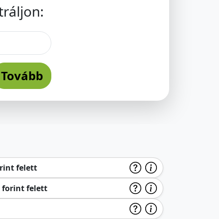
ráljon:
Tovább
int felett
forint felett