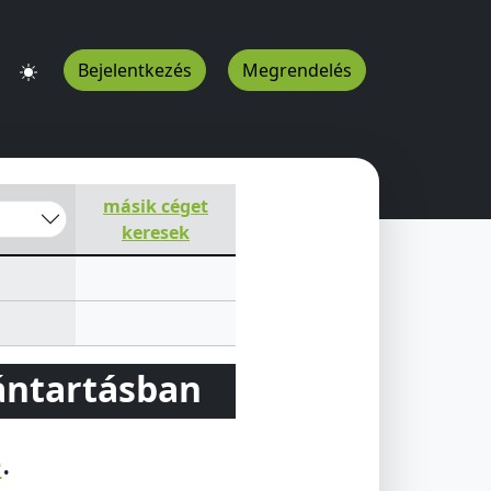
Bejelentkezés
Megrendelés
másik céget
keresek
vántartásban
e
.