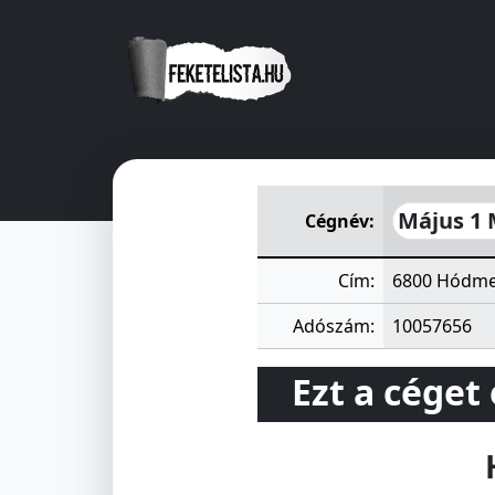
Május 1 Mezőgazdasági Ter
Május 1
Cégnév:
Cím:
6800 Hódme
Adószám:
10057656
Ezt a céget