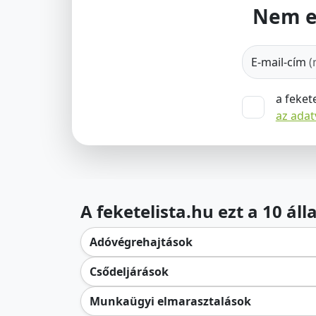
Nem e
E-mail-cím
(
a feket
az ada
A feketelista.hu ezt a 10 ál
Adóvégrehajtások
Csődeljárások
Munkaügyi elmarasztalások