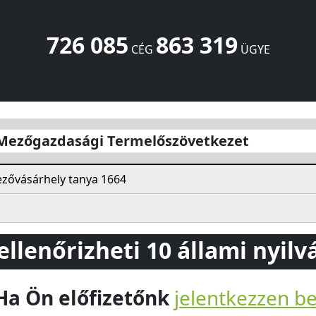
726 085
863 319
CÉG
ÜGYE
melőszövetkezet
tanya 1664
Hódmezővásárhely
6800
HU
 Mezőgazdasági Termelőszövetkezet
zővásárhely tanya 1664
 ellenőrizheti 10 állami nyil
Ha Ön előfizetőnk
jelentkezzen b