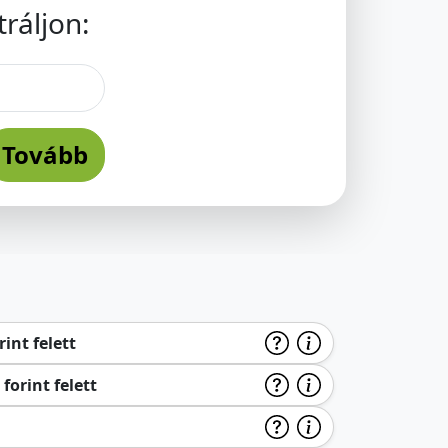
ráljon:
Tovább
int felett
forint felett