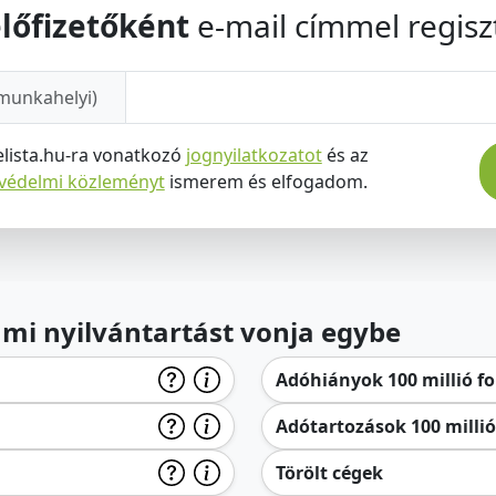
lőfizetőként
e-mail címmel regiszt
munkahelyi)
elista.hu-ra vonatkozó
jognyilatkozatot
és az
tvédelmi közleményt
ismerem és elfogadom.
lami nyilvántartást vonja egybe
Adóhiányok 100 millió for
Adótartozások 100 millió 
Törölt cégek