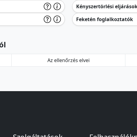
Kényszertörlési eljáráso
Feketén foglalkoztatók
ól
Az ellenőrzés elvei
Szolgáltatások
Felhasználók