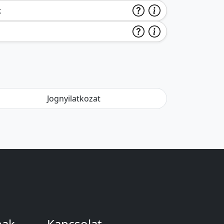
k
Jognyilatkozat
nak
Kapcsolat