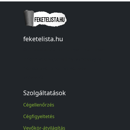
feketelista.hu
© A feketelista.hu-ról nyert bármilyen
információ sajtóbeli nyilvánosságra
hozatalakor a forrás közlése
kötelező!
Szolgáltatások
Cégellenőrzés
Cégfigyeltetés
Vevőkör-átvilágítás