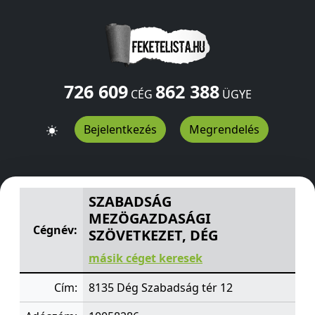
726 609
862 388
CÉG
ÜGYE
Bejelentkezés
Megrendelés
SZABADSÁG MEZÖGAZDASÁGI SZÖVETKEZET, DÉG
Szab
SZABADSÁG
MEZÖGAZDASÁGI
Cégnév:
SZÖVETKEZET, DÉG
másik céget keresek
Cím:
8135 Dég Szabadság tér 12