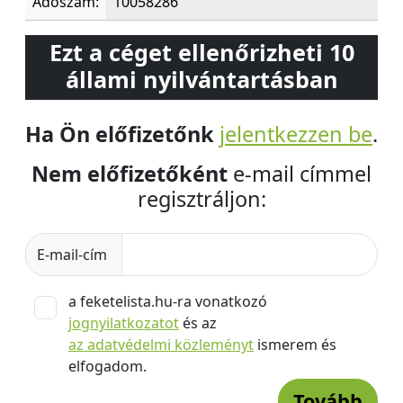
Adószám:
10058286
Ezt a céget ellenőrizheti 10
állami nyilvántartásban
Ha Ön előfizetőnk
jelentkezzen be
.
Nem előfizetőként
e-mail címmel
regisztráljon:
E-mail-cím
a feketelista.hu-ra vonatkozó
jognyilatkozatot
és az
az adatvédelmi közleményt
ismerem és
elfogadom.
Tovább