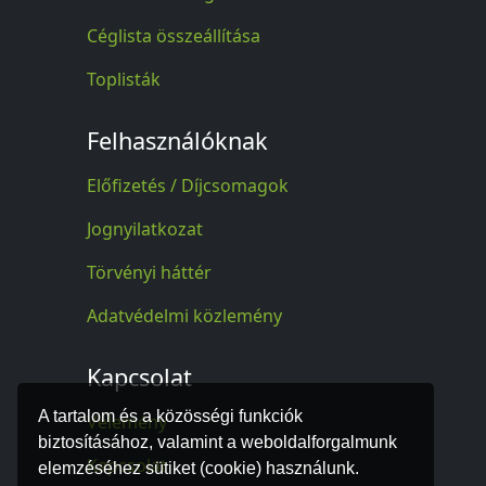
Céglista összeállítása
Toplisták
Felhasználóknak
Előfizetés / Díjcsomagok
Jognyilatkozat
Törvényi háttér
Adatvédelmi közlemény
Kapcsolat
A tartalom és a közösségi funkciók
Vélemény
biztosításához, valamint a weboldalforgalmunk
Kapcsolat
elemzéséhez sütiket (cookie) használunk.