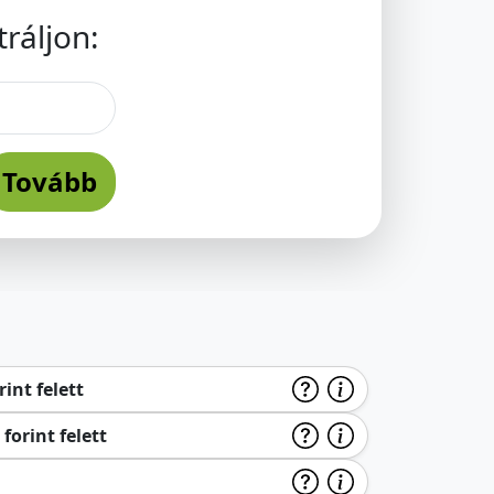
ráljon:
Tovább
int felett
forint felett