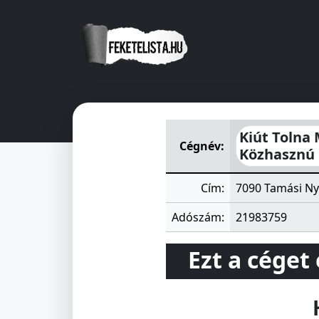
Kiút Tolna Megyei Foglalkozt
Kiút Tolna 
Cégnév:
Közhasznú N
Cím:
7090 Tamási Nyí
Adószám:
21983759
Ezt a céget