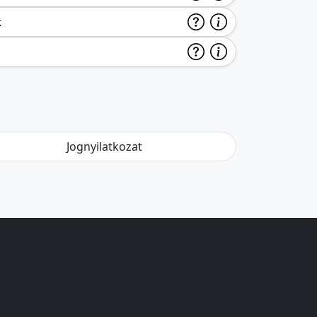
k
Jognyilatkozat