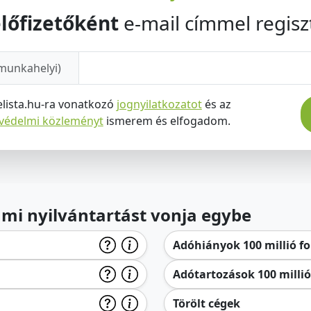
lőfizetőként
e-mail címmel regiszt
munkahelyi)
elista.hu-ra vonatkozó
jognyilatkozatot
és az
tvédelmi közleményt
ismerem és elfogadom.
lami nyilvántartást vonja egybe
Adóhiányok 100 millió for
Adótartozások 100 millió 
Törölt cégek