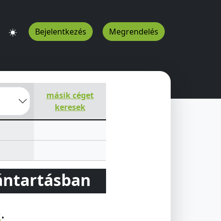
Bejelentkezés
Megrendelés
olás alat
Nyírfa sor 15.
Tamási
7090
HU
másik céget
keresek
vántartásban
e
.