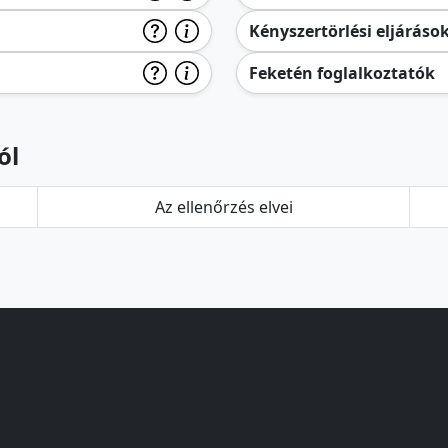
Kényszertörlési eljáráso
Feketén foglalkoztatók
ól
Az ellenőrzés elvei