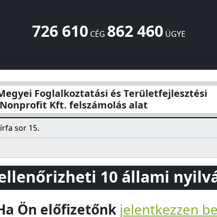
726 610
862 460
CÉG
ÜGYE
atási és Területfejlesztési Közhasznú Nonprofit Kft. felszám
Megyei Foglalkoztatási és Területfejlesztési
onprofit Kft. felszámolás alat
rfa sor 15.
 ellenőrizheti 10 állami nyil
Ha Ön előfizetőnk
jelentkezzen b