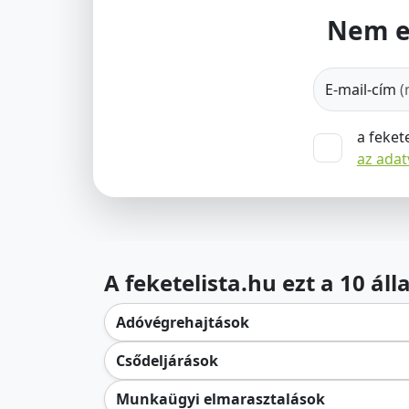
Nem e
E-mail-cím
(
a feket
az ada
A feketelista.hu ezt a 10 ál
Adóvégrehajtások
Csődeljárások
Munkaügyi elmarasztalások