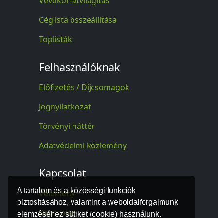
Vevőkör-átvilágítás
Céglista összeállítása
Toplisták
Felhasználóknak
Előfizetés / Díjcsomagok
Jognyilatkozat
Törvényi háttér
Adatvédelmi közlemény
Kapcsolat
A tartalom és a közösségi funkciók
Vélemény
biztosításához, valamint a weboldalforgalmunk
Kapcsolat
elemzéséhez sütiket (cookie) használunk.