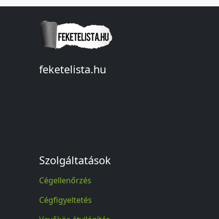
feketelista.hu
© A feketelista.hu-ról nyert bármilyen
információ sajtóbeli nyilvánosságra
hozatalakor a forrás közlése
kötelező!
Szolgáltatások
Cégellenőrzés
Cégfigyeltetés