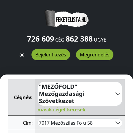
726 609
862 388
CÉG
ÜGYE
Bejelentkezés
Megrendelés
"MEZŐFÖLD" Mezőgazdasági Szövetkezet
Fö u 58
Mező
"MEZŐFÖLD"
Mezőgazdasági
Cégnév:
Szövetkezet
másik céget keresek
7017 Mezőszilas Fö u 58
Cím: