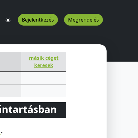
Bejelentkezés
Megrendelés
432
HU
másik céget
keresek
vántartásban
e
.