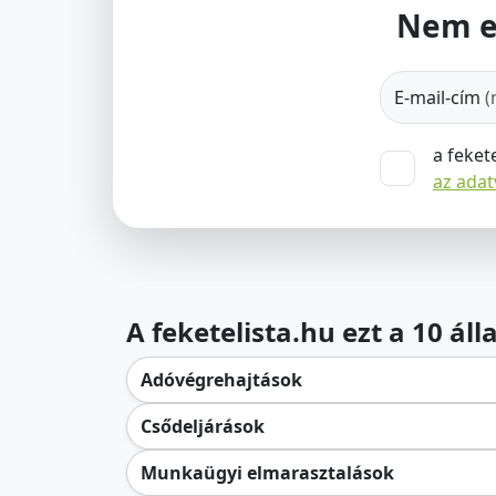
Nem e
E-mail-cím
(
a feket
az ada
A feketelista.hu ezt a 10 ál
Adóvégrehajtások
Csődeljárások
Munkaügyi elmarasztalások