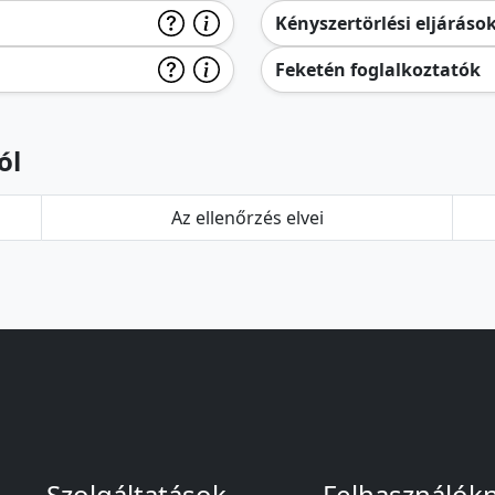
Kényszertörlési eljáráso
Feketén foglalkoztatók
ól
Az ellenőrzés elvei
Szolgáltatások
Felhasználók