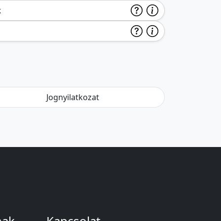
k
Jognyilatkozat
nak
Kapcsolat