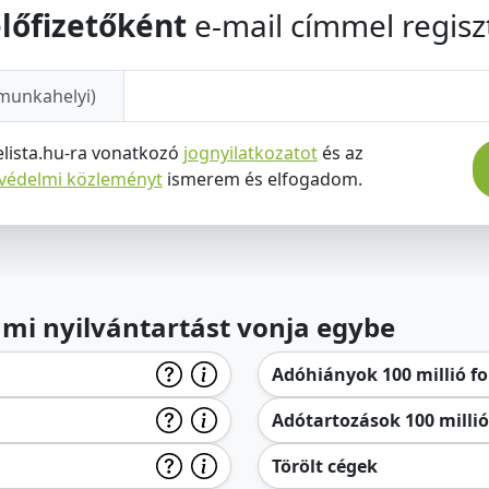
lőfizetőként
e-mail címmel regiszt
munkahelyi)
elista.hu-ra vonatkozó
jognyilatkozatot
és az
tvédelmi közleményt
ismerem és elfogadom.
lami nyilvántartást vonja egybe
Adóhiányok 100 millió for
Adótartozások 100 millió 
Törölt cégek