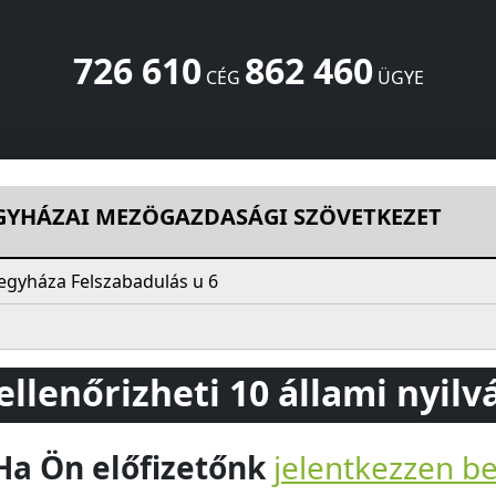
726 610
862 460
CÉG
ÜGYE
DASÁGI SZÖVETKEZET
Felszabadulás u 6
Szabadegyháza
2
GYHÁZAI MEZÖGAZDASÁGI SZÖVETKEZET
egyháza Felszabadulás u 6
 ellenőrizheti 10 állami nyil
Ha Ön előfizetőnk
jelentkezzen b