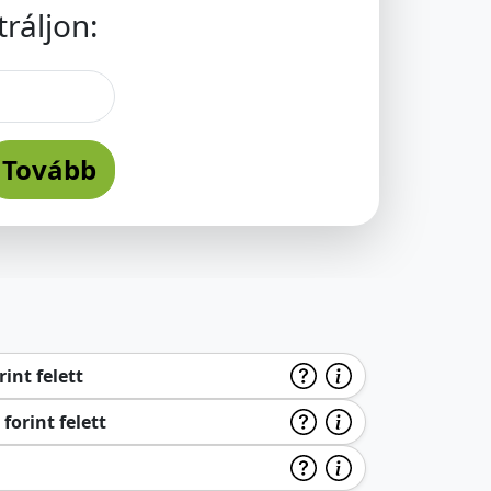
ráljon:
Tovább
int felett
forint felett