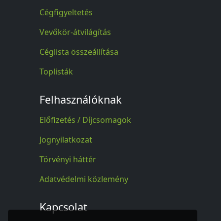
Cégfigyeltetés
Vevőkör-átvilágítás
Céglista összeállítása
Toplisták
Felhasználóknak
Előfizetés / Díjcsomagok
Jognyilatkozat
Törvényi háttér
Adatvédelmi közlemény
Kapcsolat