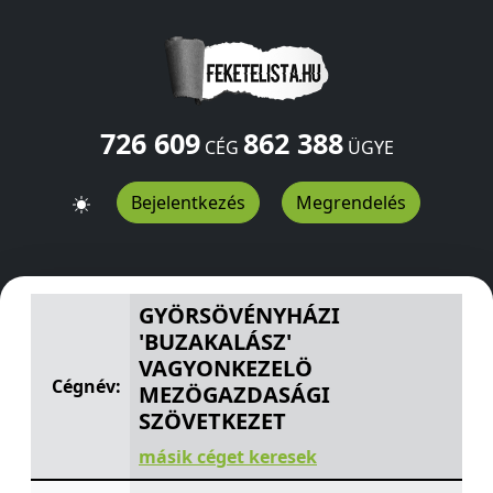
726 609
862 388
CÉG
ÜGYE
Bejelentkezés
Megrendelés
GYÖRSÖVÉNYHÁZI 'BUZAKALÁSZ' VAGYONKEZELÖ MEZ
GYÖRSÖVÉNYHÁZI
'BUZAKALÁSZ'
VAGYONKEZELÖ
Cégnév:
MEZÖGAZDASÁGI
SZÖVETKEZET
másik céget keresek