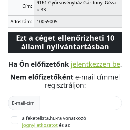
9161 Győrsövényház Gárdonyi Géza
Cím:
u 33
Adószám:
10059005
Ezt a céget ellenőrizheti 10
állami nyilvántartásban
Ha Ön előfizetőnk
jelentkezzen be
.
Nem előfizetőként
e-mail címmel
regisztráljon:
E-mail-cím
a feketelista.hu-ra vonatkozó
jognyilatkozatot
és az