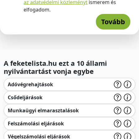
az adatvédelmi közleményt
ismerem és
elfogadom.
Tovább
A feketelista.hu ezt a 10 állami
nyilvántartást vonja egybe
Adóvégrehajtások
Csődeljárások
Munkaügyi elmarasztalások
Felszámolási eljárások
Végelszámolási eljárások