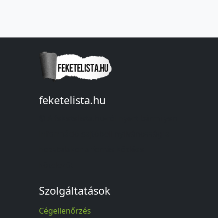
feketelista.hu
© A feketelista.hu-ról nyert bármilyen
információ sajtóbeli nyilvánosságra
hozatalakor a forrás közlése
kötelező!
Szolgáltatások
Cégellenőrzés