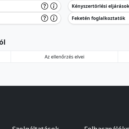
Kényszertörlési eljáráso
Feketén foglalkoztatók
ól
Az ellenőrzés elvei
Szolgáltatások
Felhasználók