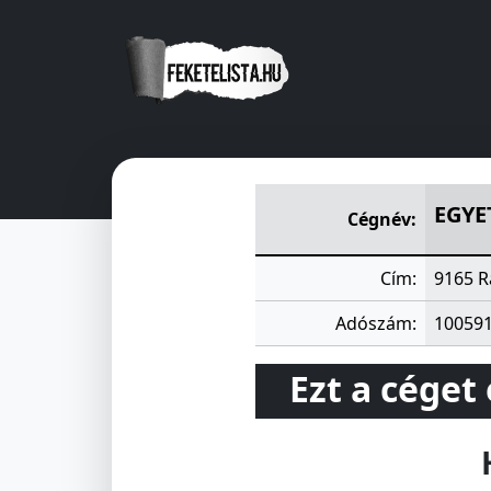
EGYETÉRTÉS MGTSZ, RÁBCA
EGYE
Cégnév:
Cím:
9165 R
Adószám:
10059
Ezt a céget