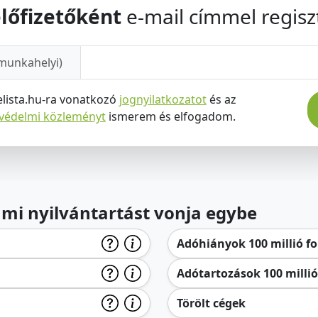
lőfizetőként
e-mail címmel regiszt
munkahelyi)
elista.hu-ra vonatkozó
jognyilatkozatot
és az
tvédelmi közleményt
ismerem és elfogadom.
lami nyilvántartást vonja egybe
Adóhiányok 100 millió for
Adótartozások 100 millió 
Törölt cégek