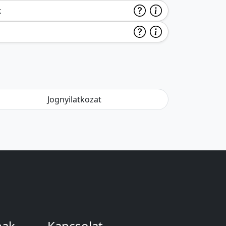
k
Jognyilatkozat
nak
Kapcsolat