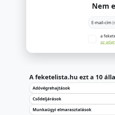
Nem e
E-mail-cím
(
a feket
az ada
A feketelista.hu ezt a 10 ál
Adóvégrehajtások
Csődeljárások
Munkaügyi elmarasztalások