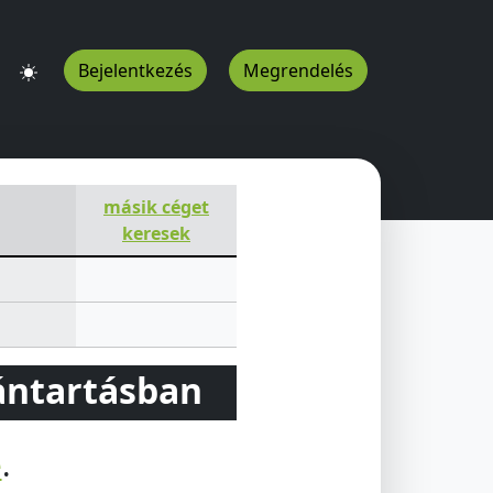
Bejelentkezés
Megrendelés
másik céget
keresek
vántartásban
e
.