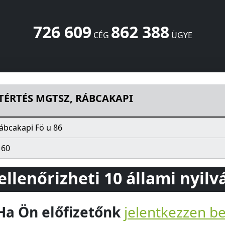
726 609
862 388
CÉG
ÜGYE
KAPI
Fö u 86
Rábcakapi
9165
HU
TÉRTÉS MGTSZ, RÁBCAKAPI
ábcakapi Fö u 86
160
 ellenőrizheti 10 állami nyil
Ha Ön előfizetőnk
jelentkezzen b