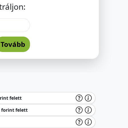
ráljon:
Tovább
int felett
forint felett