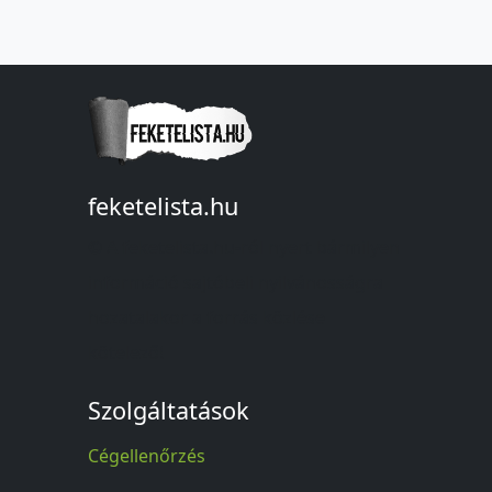
feketelista.hu
© A feketelista.hu-ról nyert bármilyen
információ sajtóbeli nyilvánosságra
hozatalakor a forrás közlése
kötelező!
Szolgáltatások
Cégellenőrzés