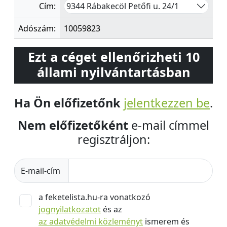
9344 Rábakecöl Petőfi u. 24/1
Cím:
Adószám:
10059823
Ezt a céget ellenőrizheti 10
állami nyilvántartásban
Ha Ön előfizetőnk
jelentkezzen be
.
Nem előfizetőként
e-mail címmel
regisztráljon:
E-mail-cím
a feketelista.hu-ra vonatkozó
jognyilatkozatot
és az
az adatvédelmi közleményt
ismerem és