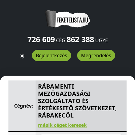
726 609
862 388
CÉG
ÜGYE
Bejelentkezés
Megrendelés
RÁBAMENTI MEZÖGAZDASÁGI SZOLGÁLTATO ÉS ÉRTÉKE
RÁBAMENTI
MEZÖGAZDASÁGI
SZOLGÁLTATO ÉS
Cégnév:
ÉRTÉKESITÖ SZÖVETKEZET,
RÁBAKECÖL
másik céget keresek