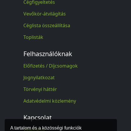
Cégfigyeltetés
Vevőkör-átvilágítás
Céglista összeállítása
Toplisták
Felhasználóknak
Előfizetés / Díjcsomagok
Jognyilatkozat
Törvényi háttér
Adatvédelmi közlemény
Kapcsolat
A tartalom és a közösségi funkciók
Vélemény