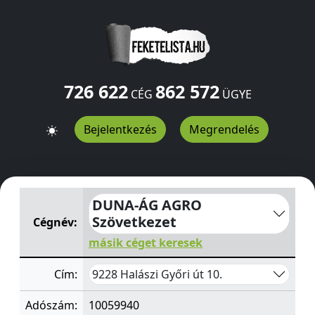
726 622
862 572
CÉG
ÜGYE
Bejelentkezés
Megrendelés
DUNA-ÁG AGRO Szövetkezet
Győri út 10.
Halászi
9228
DUNA-ÁG AGRO
Szövetkezet
Cégnév:
másik céget keresek
9228 Halászi Győri út 10.
Cím:
Adószám:
10059940