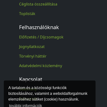
Céglista összeállítása
Toplisták
Felhasználóknak
Előfizetés / Díjcsomagok
Jognyilatkozat
Törvényi háttér
Adatvédelmi közlemény
Kapcsolat
A tartalom és a közösségi funkciók
Vélemény
biztosításához, valamint a weboldalforgalmunk
Kapcsolat
elemzéséhez sütiket (cookie) használunk.
további információk