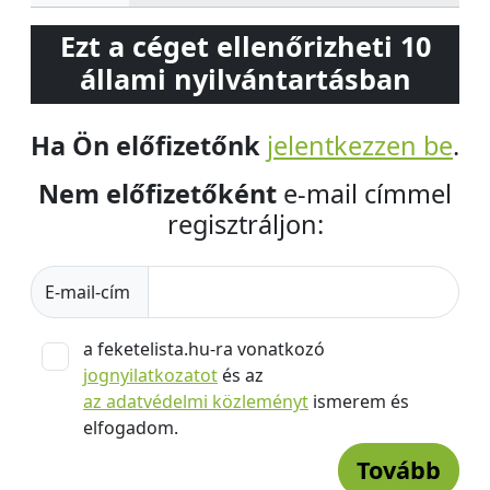
Ezt a céget ellenőrizheti 10
állami nyilvántartásban
Ha Ön előfizetőnk
jelentkezzen be
.
Nem előfizetőként
e-mail címmel
regisztráljon:
E-mail-cím
a feketelista.hu-ra vonatkozó
jognyilatkozatot
és az
az adatvédelmi közleményt
ismerem és
elfogadom.
Tovább