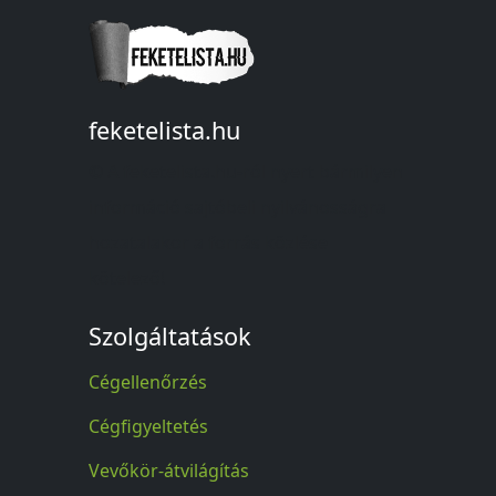
feketelista.hu
© A feketelista.hu-ról nyert bármilyen
információ sajtóbeli nyilvánosságra
hozatalakor a forrás közlése
kötelező!
Szolgáltatások
Cégellenőrzés
Cégfigyeltetés
Vevőkör-átvilágítás