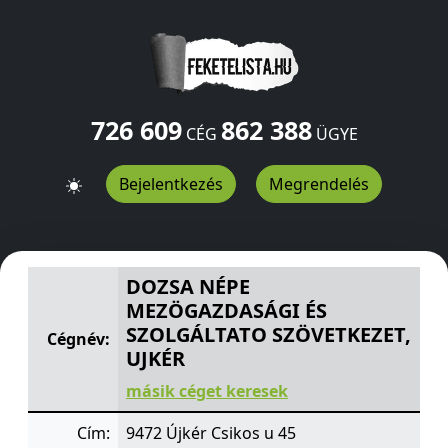
726 609
862 388
CÉG
ÜGYE
Bejelentkezés
Megrendelés
DOZSA NÉPE MEZÖGAZDASÁGI ÉS SZOLGÁLTATO SZÖVE
DOZSA NÉPE
MEZÖGAZDASÁGI ÉS
SZOLGÁLTATO SZÖVETKEZET,
Cégnév:
UJKÉR
másik céget keresek
Cím:
9472 Újkér Csikos u 45