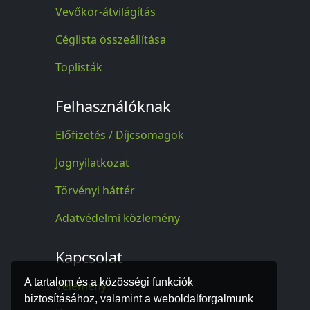
Vevőkör-átvilágítás
Céglista összeállítása
Toplisták
Felhasználóknak
Előfizetés / Díjcsomagok
Jognyilatkozat
Törvényi háttér
Adatvédelmi közlemény
Kapcsolat
A tartalom és a közösségi funkciók
Vélemény
biztosításához, valamint a weboldalforgalmunk