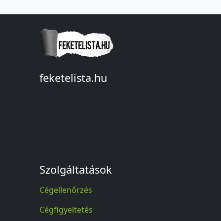
feketelista.hu
© A feketelista.hu-ról nyert bármilyen
információ sajtóbeli nyilvánosságra
hozatalakor a forrás közlése
kötelező!
Szolgáltatások
Cégellenőrzés
Cégfigyeltetés