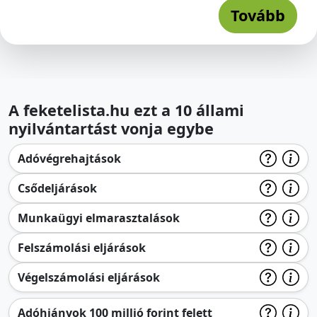
Tovább
A feketelista.hu ezt a 10 állami
nyilvántartást vonja egybe
Adóvégrehajtások
Csődeljárások
Munkaügyi elmarasztalások
Felszámolási eljárások
Végelszámolási eljárások
Adóhiányok 100 millió forint felett