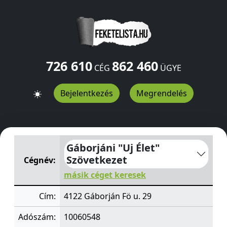
726 610
862 460
CÉG
ÜGYE
Bejelentkezés
Megrendelés
Gáborjáni "Uj Élet" Szövetkezet
Fö u. 29
Gáborján
4122
Gáborjáni "Uj Élet"
Szövetkezet
Cégnév:
másik céget keresek
Cím:
4122 Gáborján Fö u. 29
Adószám:
10060548