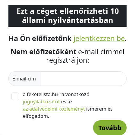
Ezt a céget ellenőrizheti 10
állami nyilvántartásban
Ha Ön előfizetőnk
jelentkezzen be
.
Nem előfizetőként
e-mail címmel
regisztráljon:
E-mail-cím
a feketelista.hu-ra vonatkozó
jognyilatkozatot
és az
az adatvédelmi közleményt
ismerem és
elfogadom.
Tovább