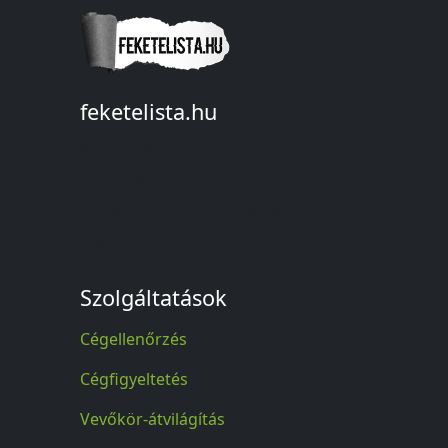
feketelista.hu
© A feketelista.hu-ról nyert bármilyen
információ sajtóbeli nyilvánosságra
hozatalakor a forrás közlése
kötelező!
Szolgáltatások
Cégellenőrzés
Cégfigyeltetés
Vevőkör-átvilágítás