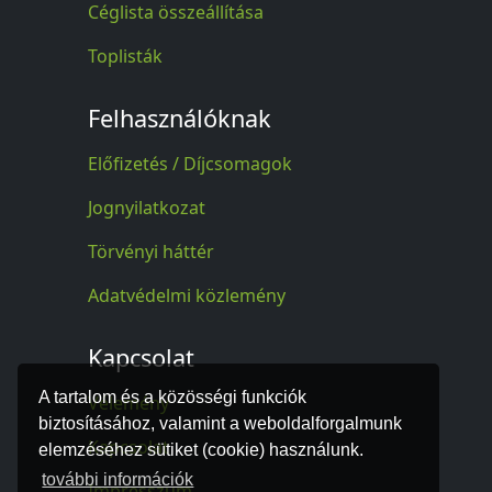
Céglista összeállítása
Toplisták
Felhasználóknak
Előfizetés / Díjcsomagok
Jognyilatkozat
Törvényi háttér
Adatvédelmi közlemény
Kapcsolat
A tartalom és a közösségi funkciók
Vélemény
biztosításához, valamint a weboldalforgalmunk
Kapcsolat
elemzéséhez sütiket (cookie) használunk.
további információk
Impresszum