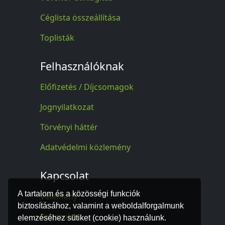
Céglista összeállítása
Toplisták
Felhasználóknak
Előfizetés / Díjcsomagok
Jognyilatkozat
Törvényi háttér
Adatvédelmi közlemény
Kapcsolat
A tartalom és a közösségi funkciók
Vélemény
biztosításához, valamint a weboldalforgalmunk
Kapcsolat
elemzéséhez sütiket (cookie) használunk.