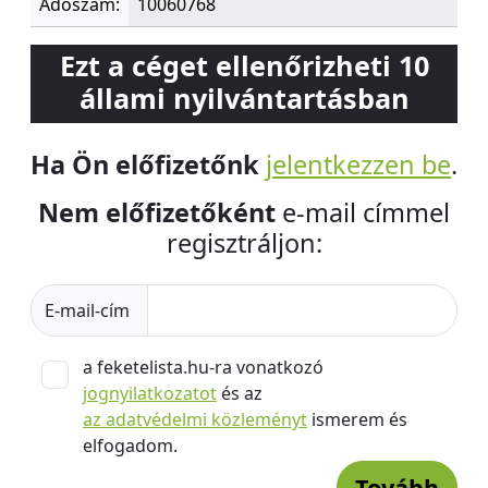
Adószám:
10060768
Ezt a céget ellenőrizheti 10
állami nyilvántartásban
Ha Ön előfizetőnk
jelentkezzen be
.
Nem előfizetőként
e-mail címmel
regisztráljon:
E-mail-cím
a feketelista.hu-ra vonatkozó
jognyilatkozatot
és az
az adatvédelmi közleményt
ismerem és
elfogadom.
Tovább