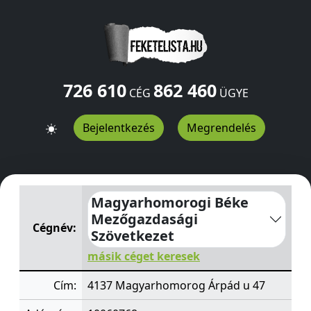
726 610
862 460
CÉG
ÜGYE
Bejelentkezés
Megrendelés
Magyarhomorogi Béke Mezőgazdasági Szövetkezet
Ár
Magyarhomorogi Béke
Mezőgazdasági
Cégnév:
Szövetkezet
másik céget keresek
Cím:
4137 Magyarhomorog Árpád u 47