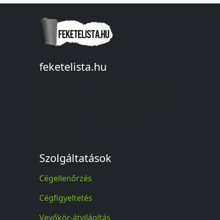
feketelista.hu
© A feketelista.hu-ról nyert bármilyen
információ sajtóbeli nyilvánosságra
hozatalakor a forrás közlése
kötelező!
Szolgáltatások
Cégellenőrzés
Cégfigyeltetés
Vevőkör-átvilágítás