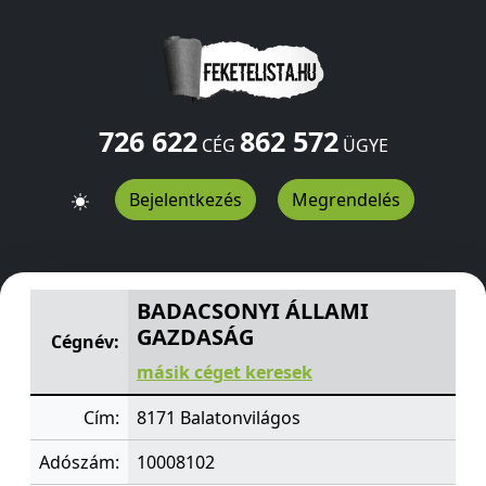
726 622
862 572
CÉG
ÜGYE
Bejelentkezés
Megrendelés
BADACSONYI ÁLLAMI GAZDASÁG
Balatonvilágos
8171
H
BADACSONYI ÁLLAMI
GAZDASÁG
Cégnév:
másik céget keresek
Cím:
8171 Balatonvilágos
Adószám:
10008102