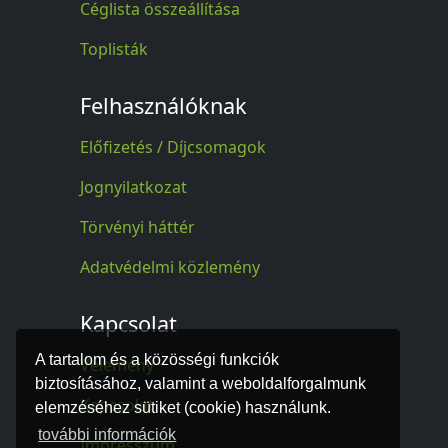
Céglista összeállítása
Toplisták
Felhasználóknak
Előfizetés / Díjcsomagok
Jognyilatkozat
Törvényi háttér
Adatvédelmi közlemény
Kapcsolat
A tartalom és a közösségi funkciók
Vélemény
biztosításához, valamint a weboldalforgalmunk
Kapcsolat
elemzéséhez sütiket (cookie) használunk.
további információk
Impresszum