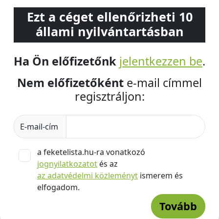
Ezt a céget ellenőrizheti 10
állami nyilvántartásban
Ha Ön előfizetőnk
jelentkezzen be
.
Nem előfizetőként
e-mail címmel
regisztráljon:
E-mail-cím
a feketelista.hu-ra vonatkozó
jognyilatkozatot
és az
az adatvédelmi közleményt
ismerem és
elfogadom.
Tovább