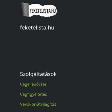
feketelista.hu
© A feketelista.hu-ról nyert bármilyen
információ sajtóbeli nyilvánosságra
hozatalakor a forrás közlése
kötelező!
Szolgáltatások
Cégellenőrzés
Cégfigyeltetés
Vevőkör-átvilágítás