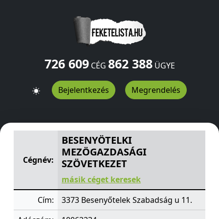
726 609
862 388
CÉG
ÜGYE
Bejelentkezés
Megrendelés
BESENYÖTELKI MEZÖGAZDASÁGI SZÖVETKEZET
Szabads
BESENYÖTELKI
MEZÖGAZDASÁGI
Cégnév:
SZÖVETKEZET
másik céget keresek
Cím:
3373 Besenyőtelek Szabadság u 11.