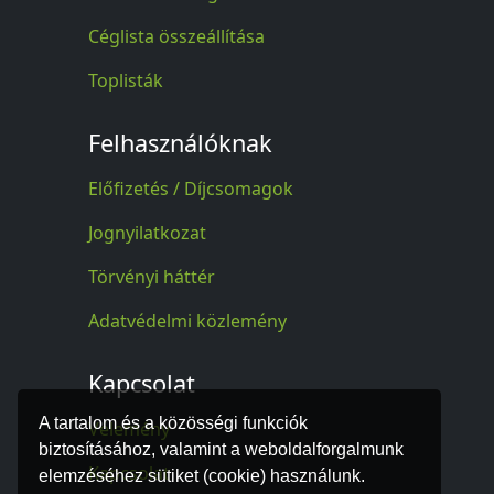
Céglista összeállítása
Toplisták
Felhasználóknak
Előfizetés / Díjcsomagok
Jognyilatkozat
Törvényi háttér
Adatvédelmi közlemény
Kapcsolat
A tartalom és a közösségi funkciók
Vélemény
biztosításához, valamint a weboldalforgalmunk
Kapcsolat
elemzéséhez sütiket (cookie) használunk.