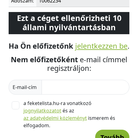
Adószám:
10062234
Ezt a céget ellenőrizheti 10
állami nyilvántartásban
Ha Ön előfizetőnk
jelentkezzen be
.
Nem előfizetőként
e-mail címmel
regisztráljon:
E-mail-cím
a feketelista.hu-ra vonatkozó
jognyilatkozatot
és az
az adatvédelmi közleményt
ismerem és
elfogadom.
Tovább