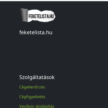
feketelista.hu
© A feketelista.hu-ról nyert bármilyen
információ sajtóbeli nyilvánosságra
hozatalakor a forrás közlése
kötelező!
Szolgáltatások
Cégellenőrzés
Cégfigyeltetés
Vevőkör-átvilágítás