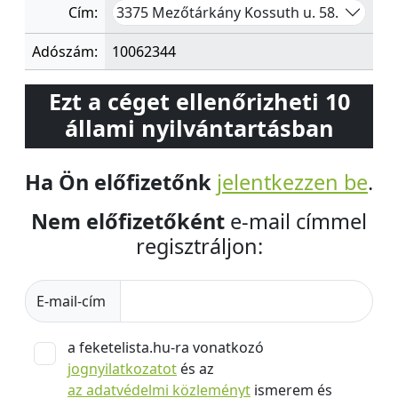
3375 Mezőtárkány Kossuth u. 58.
Cím:
Adószám:
10062344
Ezt a céget ellenőrizheti 10
állami nyilvántartásban
Ha Ön előfizetőnk
jelentkezzen be
.
Nem előfizetőként
e-mail címmel
regisztráljon:
E-mail-cím
a feketelista.hu-ra vonatkozó
jognyilatkozatot
és az
az adatvédelmi közleményt
ismerem és