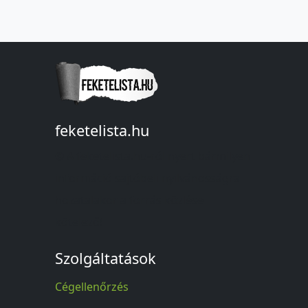
feketelista.hu
© A feketelista.hu-ról nyert bármilyen
információ sajtóbeli nyilvánosságra
hozatalakor a forrás közlése
kötelező!
Szolgáltatások
Cégellenőrzés