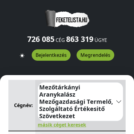
726 085
863 319
CÉG
ÜGYE
Bejelentkezés
Megrendelés
Mezőtárkányi Aranykalász Mezőgazdasági Termelő, Szol
Mezőtárkányi
Aranykalász
Mezőgazdasági Termelő,
Cégnév:
Szolgáltató Értékesitő
Szövetkezet
másik céget keresek