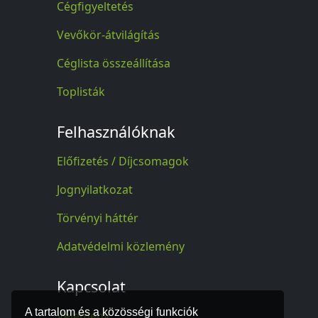
Cégfigyeltetés
Vevőkör-átvilágítás
Céglista összeállítása
Toplisták
Felhasználóknak
Előfizetés / Díjcsomagok
Jognyilatkozat
Törvényi háttér
Adatvédelmi közlemény
Kapcsolat
A tartalom és a közösségi funkciók
Vélemény