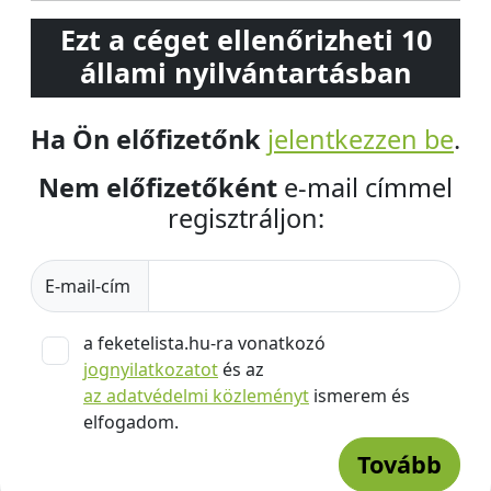
Ezt a céget ellenőrizheti 10
állami nyilvántartásban
Ha Ön előfizetőnk
jelentkezzen be
.
Nem előfizetőként
e-mail címmel
regisztráljon:
E-mail-cím
a feketelista.hu-ra vonatkozó
jognyilatkozatot
és az
az adatvédelmi közleményt
ismerem és
elfogadom.
Tovább