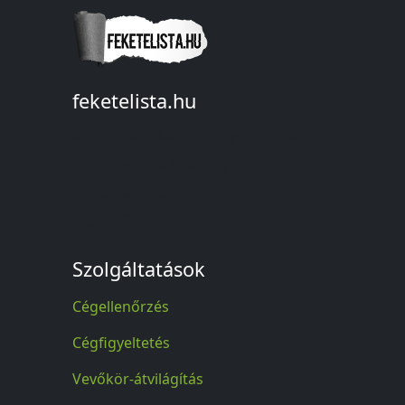
feketelista.hu
© A feketelista.hu-ról nyert bármilyen
információ sajtóbeli nyilvánosságra
hozatalakor a forrás közlése
kötelező!
Szolgáltatások
Cégellenőrzés
Cégfigyeltetés
Vevőkör-átvilágítás