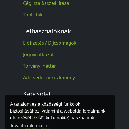
Céglista összeállítása
Toplisták
Felhasználóknak
Előfizetés / Díjcsomagok
Jognyilatkozat
Törvényi háttér
Adatvédelmi közlemény
Kapcsolat
A tartalom és a közösségi funkciók
Vélemény
biztosításához, valamint a weboldalforgalmunk
Kapcsolat
elemzéséhez sütiket (cookie) használunk.
további információk
Impresszum