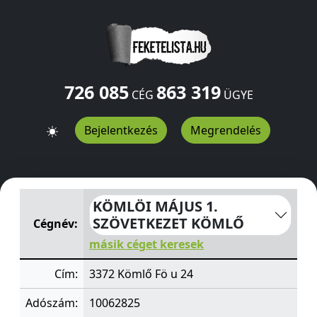
726 085
863 319
CÉG
ÜGYE
Bejelentkezés
Megrendelés
KÖMLÖI MÁJUS 1. SZÖVETKEZET KÖMLŐ
Fö u 24
Kömlő
KÖMLÖI MÁJUS 1.
SZÖVETKEZET KÖMLŐ
Cégnév:
másik céget keresek
Cím:
3372 Kömlő Fö u 24
Adószám:
10062825