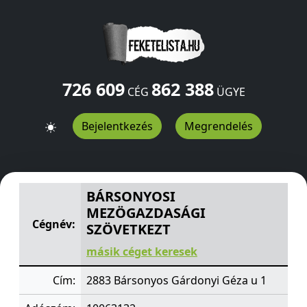
726 609
862 388
CÉG
ÜGYE
Bejelentkezés
Megrendelés
BÁRSONYOSI MEZÖGAZDASÁGI SZÖVETKEZT
Gárdonyi 
BÁRSONYOSI
MEZÖGAZDASÁGI
Cégnév:
SZÖVETKEZT
másik céget keresek
Cím:
2883 Bársonyos Gárdonyi Géza u 1