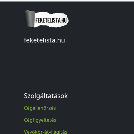
feketelista.hu
© A feketelista.hu-ról nyert bármilyen
információ sajtóbeli nyilvánosságra
hozatalakor a forrás közlése
kötelező!
Szolgáltatások
Cégellenőrzés
Cégfigyeltetés
Vevőkör-átvilágítás