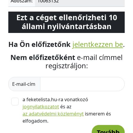
Adószám:
10063132
Ezt a céget ellenőrizheti 10
állami nyilvántartásban
Ha Ön előfizetőnk
jelentkezzen be
.
Nem előfizetőként
e-mail címmel
regisztráljon:
E-mail-cím
a feketelista.hu-ra vonatkozó
jognyilatkozatot
és az
az adatvédelmi közleményt
ismerem és
elfogadom.
Tovább