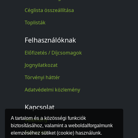
Céglista összeállítása
Toplisták
Felhasználóknak
Előfizetés / Díjcsomagok
Jognyilatkozat
Törvényi háttér
Adatvédelmi közlemény
Kapcsolat
A tartalom és a közösségi funkciók
Vélemény
biztosításához, valamint a weboldalforgalmunk
Kapcsolat
elemzéséhez sütiket (cookie) használunk.