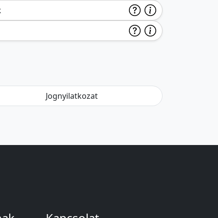
k
Jognyilatkozat
nak
Kapcsolat