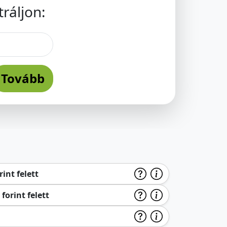
ráljon:
Tovább
int felett
forint felett