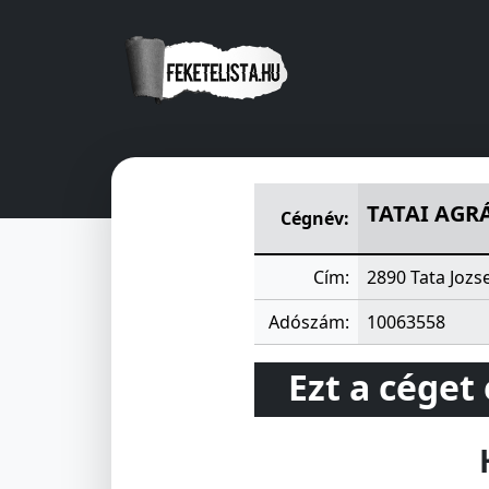
TATAI AGRÁR-KERESKEDELMI
TATAI AGR
Cégnév:
Cím:
2890 Tata Jozse
Adószám:
10063558
Ezt a céget