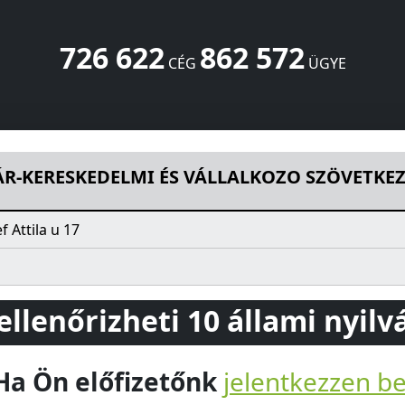
726 622
862 572
CÉG
ÜGYE
 ÉS VÁLLALKOZO SZÖVETKEZET
Jozsef Attila u 17
Tata
2890
ÁR-KERESKEDELMI ÉS VÁLLALKOZO SZÖVETKE
f Attila u 17
 ellenőrizheti 10 állami nyil
Ha Ön előfizetőnk
jelentkezzen b