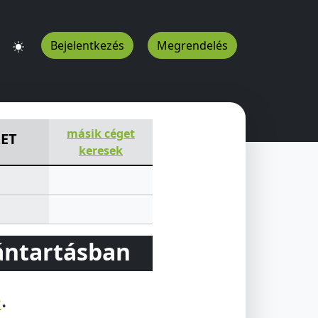
Bejelentkezés
Megrendelés
HU
másik céget
ZET
keresek
vántartásban
e
.