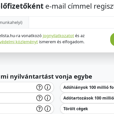
lőfizetőként
e-mail címmel regiszt
munkahelyi)
elista.hu-ra vonatkozó
jognyilatkozatot
és az
tvédelmi közleményt
ismerem és elfogadom.
lami nyilvántartást vonja egybe
Adóhiányok 100 millió for
Adótartozások 100 millió 
Törölt cégek