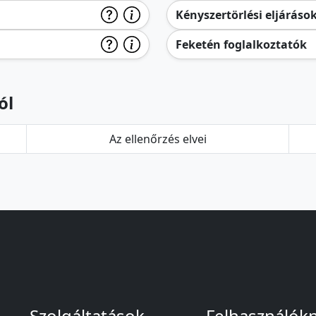
Kényszertörlési eljáráso
Feketén foglalkoztatók
ól
Az ellenőrzés elvei
Szolgáltatások
Felhasználók