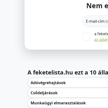
Nem e
E-mail-cím
(
a feket
az ada
A feketelista.hu ezt a 10 ál
Adóvégrehajtások
Csődeljárások
Munkaügyi elmarasztalások