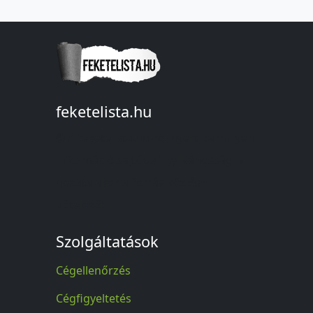
feketelista.hu
© A feketelista.hu-ról nyert bármilyen
információ sajtóbeli nyilvánosságra
hozatalakor a forrás közlése
kötelező!
Szolgáltatások
Cégellenőrzés
Cégfigyeltetés