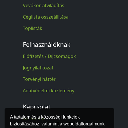
Vevőkör-átvilágítás
Céglista összeállítása
Toplisták
Felhasználóknak
Előfizetés / Díjcsomagok
Jognyilatkozat
Törvényi háttér
Adatvédelmi közlemény
Kapcsolat
A tartalom és a közösségi funkciók
Vélemény
biztosításához, valamint a weboldalforgalmunk