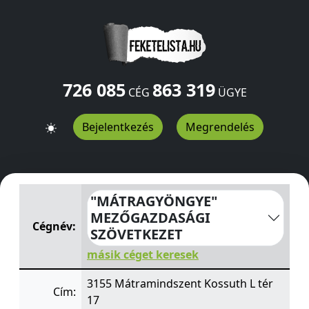
726 085
863 319
CÉG
ÜGYE
Bejelentkezés
Megrendelés
"MÁTRAGYÖNGYE" MEZŐGAZDASÁGI SZÖVETKEZET
Kos
"MÁTRAGYÖNGYE"
MEZŐGAZDASÁGI
Cégnév:
SZÖVETKEZET
másik céget keresek
3155 Mátramindszent Kossuth L tér
Cím:
17