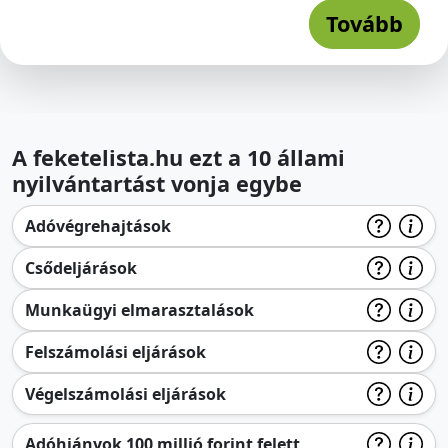
Tovább
A feketelista.hu ezt a 10 állami
nyilvántartást vonja egybe
Adóvégrehajtások
Csődeljárások
Munkaügyi elmarasztalások
Felszámolási eljárások
Végelszámolási eljárások
Adóhiányok 100 millió forint felett